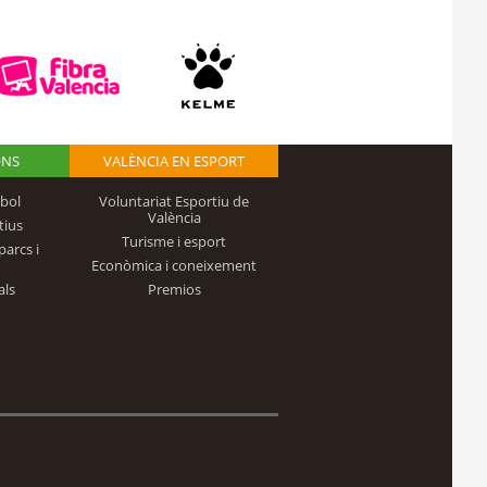
ONS
VALÈNCIA EN ESPORT
bol
Voluntariat Esportiu de
València
tius
Turisme i esport
parcs i
Econòmica i coneixement
als
Premios