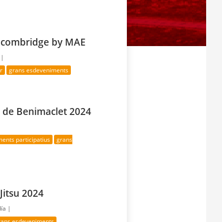
lcombridge by MAE
 |
r
grans esdeveniments
a de Benimaclet 2024
ents participatius
grans
Jitsu 2024
día |
rans esdeveniments