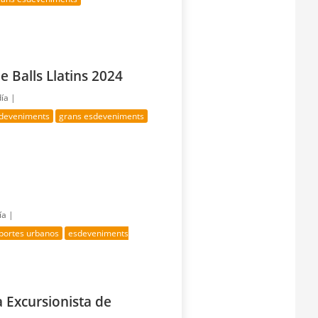
 Balls Llatins 2024
día |
sdeveniments
grans esdeveniments
ía |
portes urbanos
esdeveniments
a Excursionista de