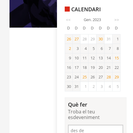
CALENDARI
<<
Gen. 2023
>>
D
D
D
D
D
D
D
26
27
28
29
30
31
1
26
27
30
2
3
4
5
6
7
8
2
9
10
11
12
13
14
15
15
16
17
18
19
20
21
22
23
24
25
26
27
28
29
25
28
29
30
31
1
2
3
4
5
Què fer
Troba el teu
esdeveniment