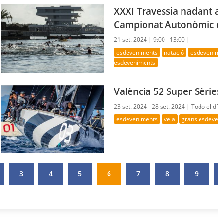
XXXI Travessia nadant a
Campionat Autonòmic d
21 set. 2024 |
9:00 - 13:00 |
esdeveniments
natació
esdevenim
esdeveniments
València 52 Super Sèri
23 set. 2024 - 28 set. 2024 |
Todo el d
esdeveniments
vela
grans esdev
3
4
5
6
7
8
9