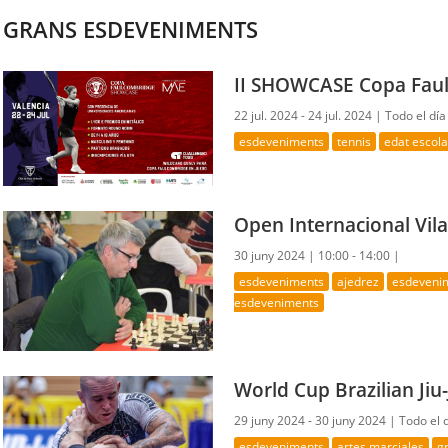
GRANS ESDEVENIMENTS
II SHOWCASE Copa Fau
22 jul. 2024 - 24 jul. 2024 |
Todo el día
esdeveniments
tennis
edat escola
Open Internacional Vil
30 juny 2024 |
10:00 - 14:00 |
esdeveniments
ajedrez
esdevenim
esdeveniments
World Cup Brazilian Jiu-
29 juny 2024 - 30 juny 2024 |
Todo el 
esdeveniments
artes marciales
g