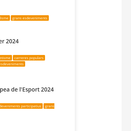
clisme
grans esdeveniments
er 2024
letisme
carreres populars
esdeveniments
ea de l'Esport 2024
deveniments participatius
grans