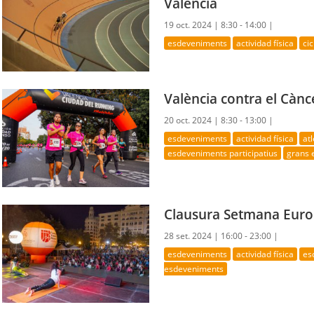
València
19 oct. 2024 |
8:30 - 14:00 |
esdeveniments
actividad física
ci
València contra el Cànc
20 oct. 2024 |
8:30 - 13:00 |
esdeveniments
actividad física
at
esdeveniments participatius
grans 
Clausura Setmana Europ
28 set. 2024 |
16:00 - 23:00 |
esdeveniments
actividad física
es
esdeveniments