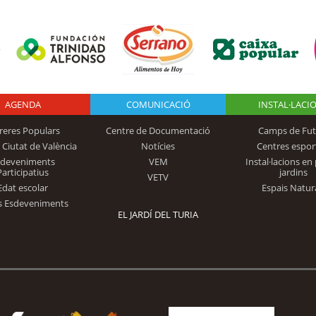
AGENDA
Logo Fundación
COMUNICACIÓ
INSTAL·LACI
reres Populars
Centre de Documentació
Camps de Fut
 Ciutat de València
Notícies
Centres espor
Trinidad Alfonso
sdeveniments
VEM
Instal·lacions en 
Participatius
jardins
VETV
Edat escolar
Espais Natur
s Esdeveniments
EL JARDÍ DEL TURIA