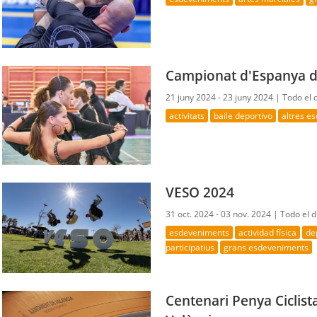
Campionat d'Espanya de
21 juny 2024 - 23 juny 2024 |
Todo el 
activitats
baile deportivo
altres e
VESO 2024
31 oct. 2024 - 03 nov. 2024 |
Todo el d
esdeveniments
actividad física
de
participatius
grans esdeveniments
Centenari Penya Ciclist