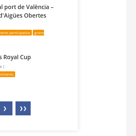
l port de València –
'Aigües Obertes
ents participatius
grans
es Royal Cup
ía |
eniments
❯
❯❯