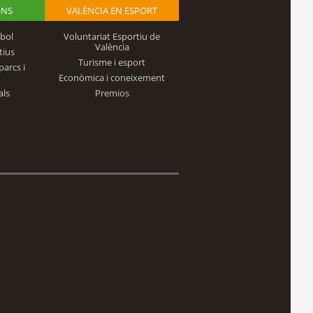
ONS
VALÈNCIA EN ESPORT
bol
Voluntariat Esportiu de
València
tius
Turisme i esport
parcs i
Econòmica i coneixement
als
Premios