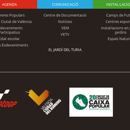
AGENDA
Logo Fundación
COMUNICACIÓ
INSTAL·LACI
reres Populars
Centre de Documentació
Camps de Fut
 Ciutat de València
Notícies
Centres espor
Trinidad Alfonso
sdeveniments
VEM
Instal·lacions en 
Participatius
jardins
VETV
Edat escolar
Espais Natur
s Esdeveniments
EL JARDÍ DEL TURIA