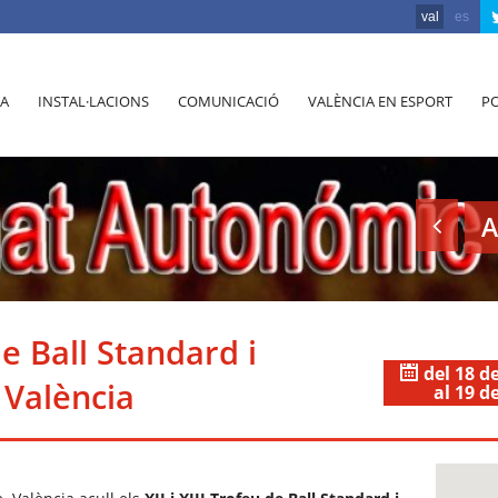
val
es
A
INSTAL·LACIONS
COMUNICACIÓ
VALÈNCIA EN ESPORT
PO
A
 de Ball Standard i
del 18 d
 València
al 19 d