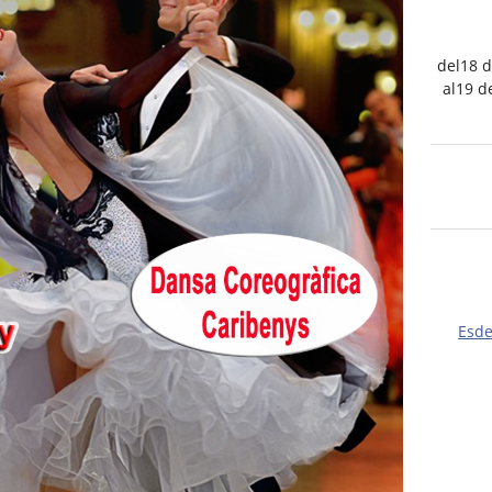
del18 d
al19 d
Esd