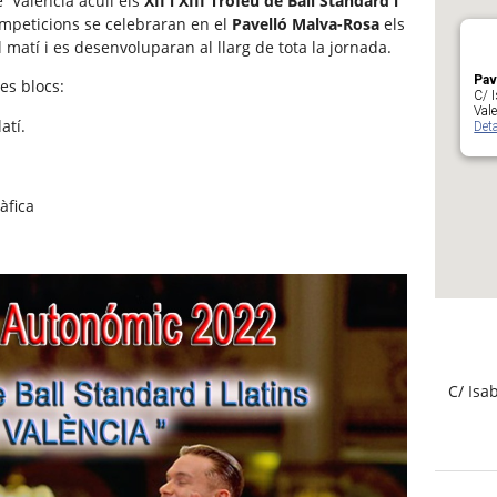
e València acull els
XII i XIII Trofeu de Ball Standard i
ompeticions se celebraran en el
Pavelló Malva-Rosa
els
l matí i es desenvoluparan al llarg de tota la jornada.
Pav
es blocs:
C/ I
Val
atí.
Deta
àfica
C/ Isa