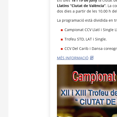
Els dies
18 i 19 de juny
la ciutat d
Llatins “Ciutat de València”
. La c
dos dies a partir de les 10.00 h de
La programació està dividida en tr
Campionat CCV Llatí i Single Ll
Trofeu STD, LAT i Single.
CCV Del Carib i Dansa coreogr
MÉS INFORMACIÓ