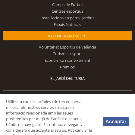
Camps de Futbol
Centres esportius
Instal·lacions en parcs i jardins
Espais Naturals
VALÈNCIA EN ESPORT
Voluntariat Esportiu de València
Turisme i esport
Econòmica i coneixement
Premios
EL JARDÍ DEL TURIA
Segueix-nos
Utilitzem cookies pròpies i de tercers per a
millorar els nostres servicis i mostrar-li
informació relacionada amb les seues
preferències per mitjà de l'anàlisi dels seus
Acceptar
hàbits de navegació. Si contínua navegant,
considerem que accepta el seu ús. Pot canviar la