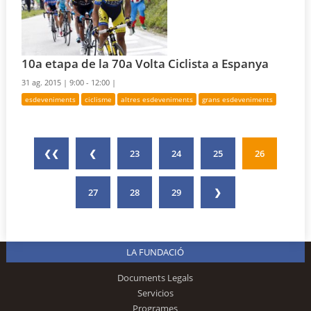
10a etapa de la 70a Volta Ciclista a Espanya
31 ag. 2015 |
9:00 - 12:00 |
esdeveniments
ciclisme
altres esdeveniments
grans esdeveniments
❮❮
❮
23
24
25
26
27
28
29
❯
LA FUNDACIÓ
Documents Legals
Servicios
Programes