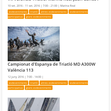
10 set. 2016 - 11 set. 2016 |
7:00 - 21:00 |
Marina Real
esdeveniments
triatló
altres esdeveniments
esdeveniments
participatius
grans esdeveniments
Campionat d'Espanya de Triatló MD A300W
València 113
12 juny 2016 |
7:00 - 14:00 |
esdeveniments
triatló
altres esdeveniments
esdeveniments
participatius
grans esdeveniments