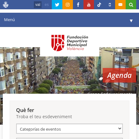
val
es
Menú
▼
La fundació
▼
Agenda
Instal·lacions
▼
Agenda
Comunicació
▼
València en esport
▼
Grans Esdeveniments
Portal de Transparència
Què fer
Troba el teu esdeveniment
Reserves
▼