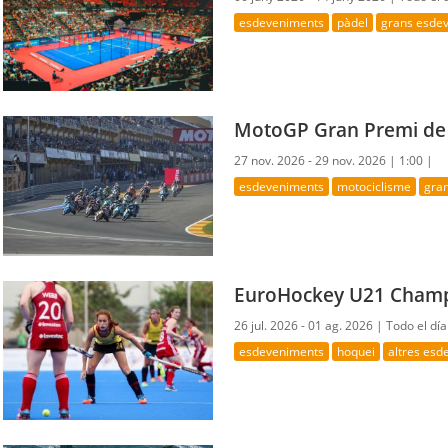
esdeveniments
pàdel
grans esde
MotoGP Gran Premi de 
27 nov. 2026 - 29 nov. 2026 |
1:00 |
esdeveniments
motociclisme
gra
EuroHockey U21 Champ
26 jul. 2026 - 01 ag. 2026 |
Todo el día
esdeveniments
hoquei
altres es