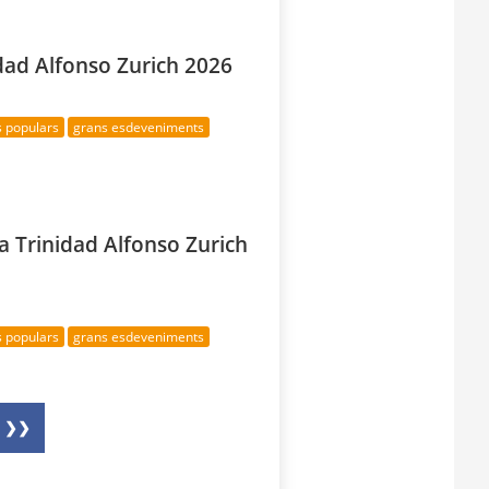
dad Alfonso Zurich 2026
s populars
grans esdeveniments
 Trinidad Alfonso Zurich
s populars
grans esdeveniments
❯❯