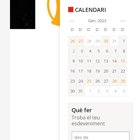
CALENDARI
<<
Gen. 2023
>>
D
D
D
D
D
D
D
26
27
28
29
30
31
1
26
27
30
2
3
4
5
6
7
8
2
9
10
11
12
13
14
15
15
16
17
18
19
20
21
22
23
24
25
26
27
28
29
25
28
29
30
31
1
2
3
4
5
Què fer
Troba el teu
esdeveniment