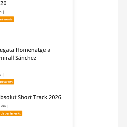
026
ía |
eniments
 Regata Homenatge a
mirall Sánchez
a |
eniments
bsolut Short Track 2026
 día |
sdeveniments