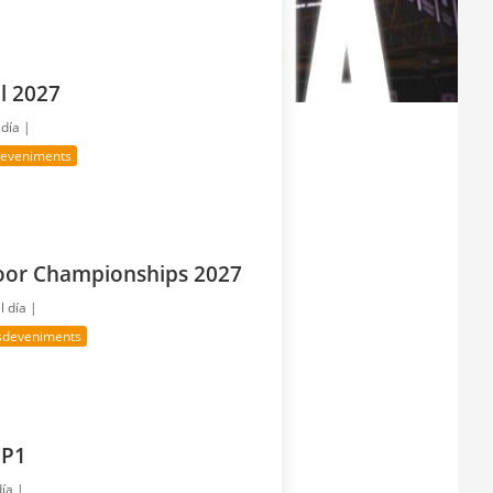
l 2027
 día |
deveniments
door Championships 2027
l día |
sdeveniments
 P1
día |