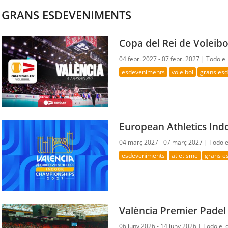
GRANS ESDEVENIMENTS
Copa del Rei de Voleibo
04 febr. 2027 - 07 febr. 2027 |
Todo el
esdeveniments
voleibol
grans es
European Athletics In
04 març 2027 - 07 març 2027 |
Todo e
esdeveniments
atletisme
grans e
València Premier Padel
06 juny 2026 - 14 juny 2026 |
Todo el 