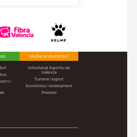
ONS
VALÈNCIA EN ESPORT
bol
Voluntariat Esportiu de
València
tius
Turisme i esport
parcs i
Econòmica i coneixement
als
Premios