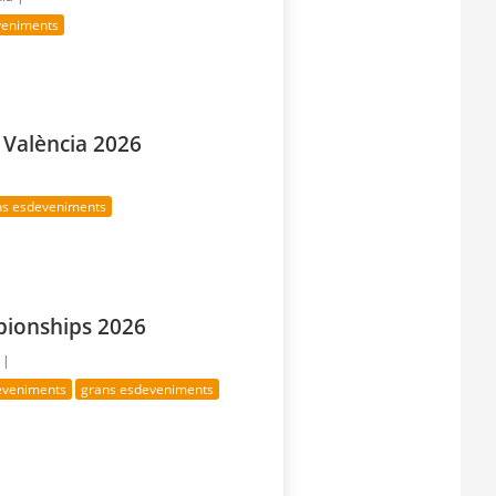
veniments
València 2026
ns esdeveniments
ionships 2026
 |
deveniments
grans esdeveniments