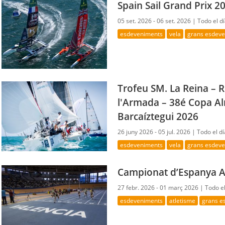
Spain Sail Grand Prix 2
05 set. 2026 - 06 set. 2026 |
Todo el d
esdeveniments
vela
grans esdev
Trofeu SM. La Reina –
l'Armada – 38é Copa Al
Barcaíztegui 2026
26 juny 2026 - 05 jul. 2026 |
Todo el dí
esdeveniments
vela
grans esdev
Campionat d’Espanya A
27 febr. 2026 - 01 març 2026 |
Todo el
esdeveniments
atletisme
grans e