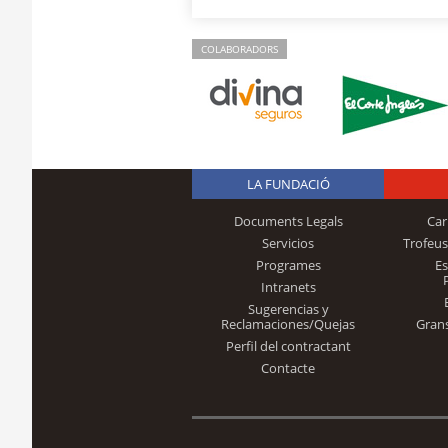
COLABORADORS
LA FUNDACIÓ
Documents Legals
Car
Servicios
Trofeus
Programes
E
Intranets
Sugerencias y
Reclamaciones/Quejas
Gran
Perfil del contractant
Contacte