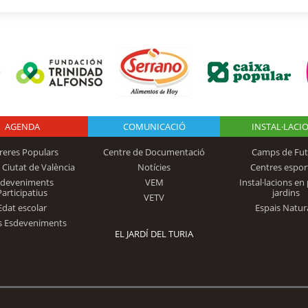
AGENDA
Logo Fundación
COMUNICACIÓ
INSTAL·LACI
reres Populars
Centre de Documentació
Camps de Fut
 Ciutat de València
Notícies
Centres espor
Trinidad Alfonso
sdeveniments
VEM
Instal·lacions en 
Participatius
jardins
VETV
Edat escolar
Espais Natur
s Esdeveniments
EL JARDÍ DEL TURIA