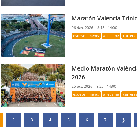
Maratón Valencia Trini
06 des. 2026 |
8:15 - 14:00 |
esdeveniments
atletisme
carrere
Medio Maratón València
2026
25 oct. 2026 |
8:25 - 14:00 |
esdeveniments
atletisme
carrere
2
3
4
5
6
7
❯