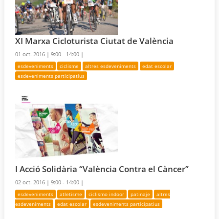
XI Marxa Cicloturista Ciutat de València
01 oct. 2016 |
9:00 - 14:00 |
esdeveniments
ciclisme
altres esdeveniments
edat escolar
esdeveniments participatius
I Acció Solidària “València Contra el Càncer”
02 oct. 2016 |
9:00 - 14:00 |
esdeveniments
atletisme
ciclismo indoor
patinaje
altres
esdeveniments
edat escolar
esdeveniments participatius