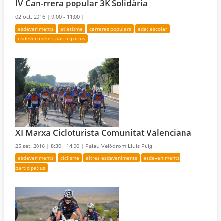
IV Can-rrera popular 3K Solidària
02 oct. 2016 |
9:00 - 11:00 |
esdeveniments
atletisme
carreres populars
edat escolar
esdeveniments participatius
XI Marxa Cicloturista Comunitat Valenciana
25 set. 2016 |
8:30 - 14:00 |
Palau Velòdrom Lluís Puig
esdeveniments
ciclisme
altres esdeveniments
esdeveniments
participatius