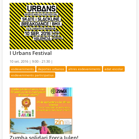
I Urbans Festival
10 set. 2016 |
9:00 - 21:30 |
esdeveniments
deportes urbanos
altres esdeveniments
edat escolar
esdeveniments participatius
Zumba solidari Força Julen!