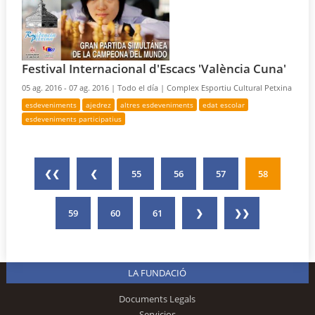
Festival Internacional d'Escacs 'València Cuna'
05 ag. 2016 - 07 ag. 2016 |
Todo el día |
Complex Esportiu Cultural Petxina
esdeveniments
ajedrez
altres esdeveniments
edat escolar
esdeveniments participatius
❮❮
❮
55
56
57
58
59
60
61
❯
❯❯
LA FUNDACIÓ
Documents Legals
Servicios