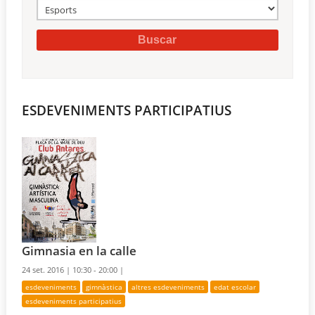
ESDEVENIMENTS PARTICIPATIUS
Gimnasia en la calle
24 set. 2016 |
10:30 - 20:00 |
esdeveniments
gimnàstica
altres esdeveniments
edat escolar
esdeveniments participatius