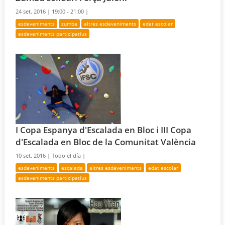
24 set. 2016 |
19:00 - 21:00 |
esdeveniments
zumba
altres esdeveniments
edat escolar
esdeveniments participatius
I Copa Espanya d'Escalada en Bloc i III Copa
d'Escalada en Bloc de la Comunitat València
10 set. 2016 |
Todo el día |
esdeveniments
escalada
altres esdeveniments
edat escolar
esdeveniments participatius