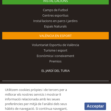
INSTAL·LACIONS
Camps de Futbol
Centres esportius
Instal·lacions en parcs i jardins
Espais Naturals
VALÈNCIA EN ESPORT
Voluntariat Esportiu de València
Turisme i esport
Econòmica i coneixement
Premios
EL JARDÍ DEL TURIA
Utilitzem cookies pròpies i de tercers per a
Segueix-nos
millorar els nostres servicis i mostrar-li
informació relacionada amb les seues
preferències per mitjà de l'anàlisi dels seus
Acceptar
hàbits de navegació. Si contínua navegant,