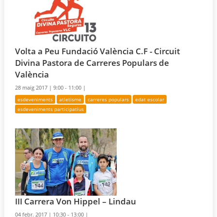
Volta a Peu Fundació València C.F - Circuit
Divina Pastora de Carreres Populars de
València
28 maig 2017 |
9:00 - 11:00 |
esdeveniments
atletisme
carreres populars
edat escolar
esdeveniments participatius
III Carrera Von Hippel – Lindau
04 febr. 2017 |
10:30 - 13:00 |