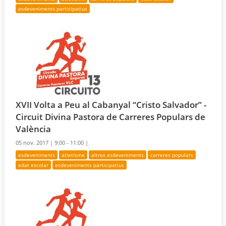
esdeveniments participatius
XVII Volta a Peu al Cabanyal “Cristo Salvador” -
Circuit Divina Pastora de Carreres Populars de
València
05 nov. 2017 |
9:00 - 11:00 |
esdeveniments
atletisme
altres esdeveniments
carreres populars
edat escolar
esdeveniments participatius