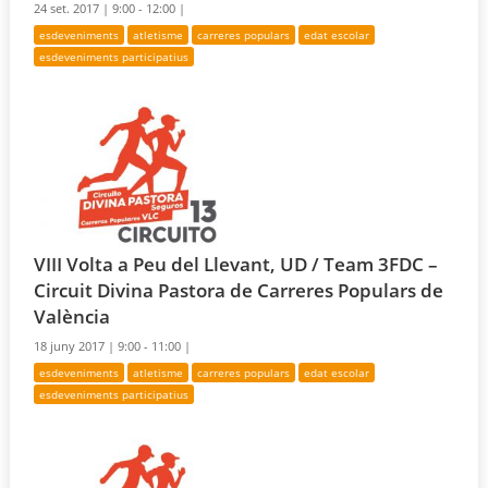
24 set. 2017 |
9:00 - 12:00 |
esdeveniments
atletisme
carreres populars
edat escolar
esdeveniments participatius
VIII Volta a Peu del Llevant, UD / Team 3FDC –
Circuit Divina Pastora de Carreres Populars de
València
18 juny 2017 |
9:00 - 11:00 |
esdeveniments
atletisme
carreres populars
edat escolar
esdeveniments participatius