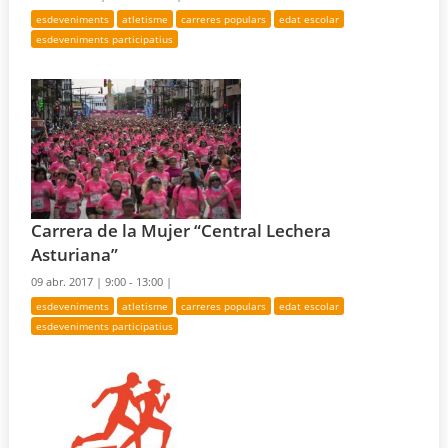
esdeveniments
atletisme
carreres populars
edat escolar
esdeveniments participatius
Carrera de la Mujer “Central Lechera
Asturiana”
09 abr. 2017 |
9:00 - 13:00 |
esdeveniments
atletisme
carreres populars
edat escolar
esdeveniments participatius