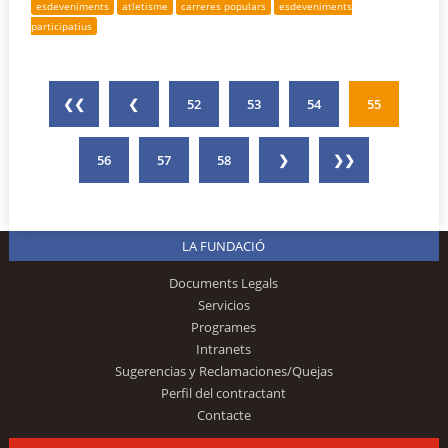
esdeveniments
atletisme
carreres populars
esdeveniments
participatius
❮❮
❮
52
53
54
55
56
57
58
❯
❯❯
LA FUNDACIÓ
Documents Legals
Servicios
Programes
Intranets
Sugerencias y Reclamaciones/Quejas
Perfil del contractant
Contacte