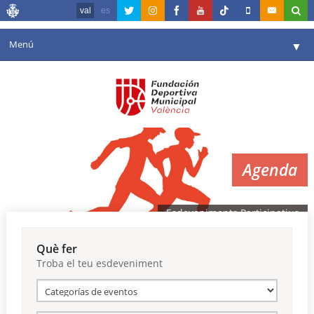
val
es
Menú
▼
La fundació
▼
Agenda
Instal·lacions
▼
Agenda
Comunicació
▼
València en esport
▼
Esdeveniments Participatius
Portal de Transparència
Què fer
Troba el teu esdeveniment
Reserves
▼