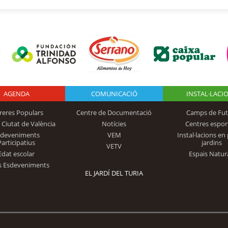
AGENDA
Logo Fundación
COMUNICACIÓ
INSTAL·LACI
reres Populars
Centre de Documentació
Camps de Fut
 Ciutat de València
Notícies
Centres espor
Trinidad Alfonso
sdeveniments
VEM
Instal·lacions en 
Participatius
jardins
VETV
Edat escolar
Espais Natur
s Esdeveniments
EL JARDÍ DEL TURIA