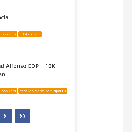
ncia
s populars
edat escolar
ad Alfonso EDP + 10K
so
s populars
esdeveniments participatius
❯
❯❯