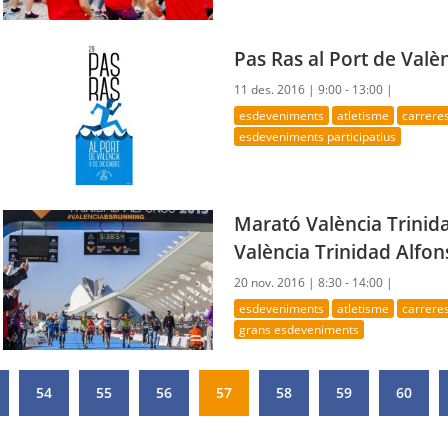
Pas Ras al Port de Valè
11 des. 2016 |
9:00 - 13:00 |
esdeveniments
atletisme
carrere
esdeveniments participatius
Marató València Trinid
València Trinidad Alfon
20 nov. 2016 |
8:30 - 14:00 |
esdeveniments
atletisme
carrere
grans esdeveniments
54
55
56
57
58
59
60