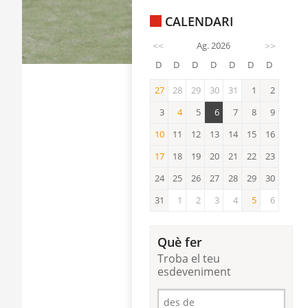
CALENDARI
<<
Ag. 2026
>>
D
D
D
D
D
D
D
27
28
29
30
31
1
2
27
3
4
5
6
7
8
9
4
10
11
12
13
14
15
16
10
17
18
19
20
21
22
23
17
24
25
26
27
28
29
30
31
1
2
3
4
5
6
5
Què fer
Troba el teu
esdeveniment