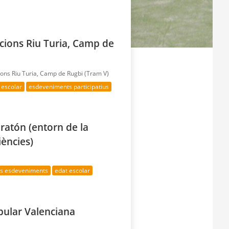
acions Riu Turia, Camp de
cions Riu Turia, Camp de Rugbi (Tram V)
 escolar
esdeveniments participatius
ratón (entorn de la
iències)
es esdeveniments
edat escolar
opular Valenciana