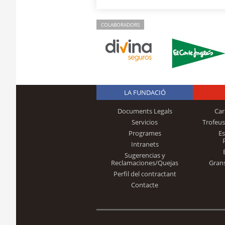
COLABORADORS
LA FUNDACIÓ
Documents Legals
Car
Servicios
Trofeus
Programes
E
Intranets
Sugerencias y
Reclamaciones/Quejas
Gran
Perfil del contractant
Contacte