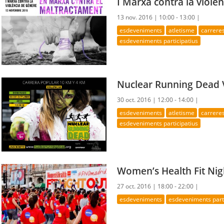
I Marxa contra la violè
13 nov. 2016 |
10:00 - 13:00 |
esdeveniments
atletisme
carrere
esdeveniments participatius
Nuclear Running Dead 
30 oct. 2016 |
12:00 - 14:00 |
esdeveniments
atletisme
carrere
esdeveniments participatius
Women’s Health Fit Nig
27 oct. 2016 |
18:00 - 22:00 |
esdeveniments
esdeveniments parti