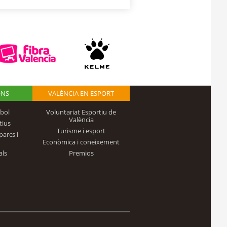
ONS
VALÈNCIA EN ESPORT
bol
Voluntariat Esportiu de
València
tius
Turisme i esport
parcs i
Econòmica i coneixement
als
Premios