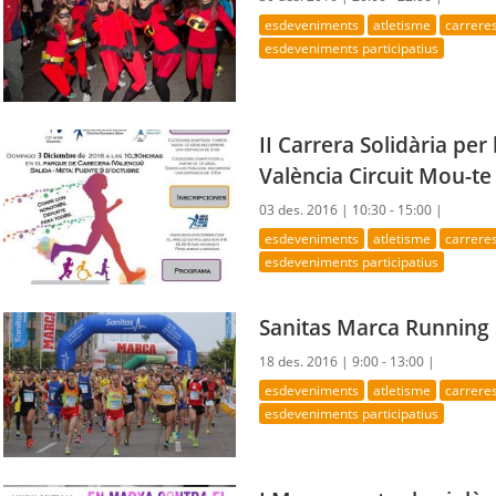
esdeveniments
atletisme
carrere
esdeveniments participatius
II Carrera Solidària per 
València Circuit Mou-te
03 des. 2016 |
10:30 - 15:00 |
esdeveniments
atletisme
carrere
esdeveniments participatius
Sanitas Marca Running 
18 des. 2016 |
9:00 - 13:00 |
esdeveniments
atletisme
carrere
esdeveniments participatius