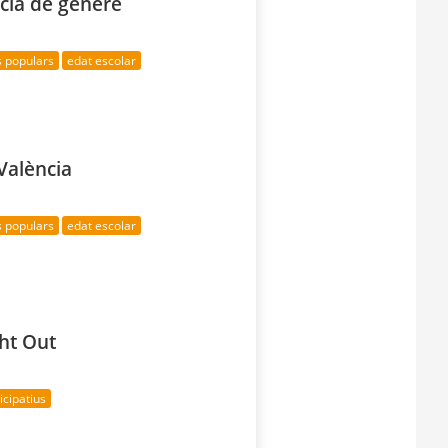
ncia de gènere
s populars
edat escolar
València
s populars
edat escolar
ht Out
cipatius