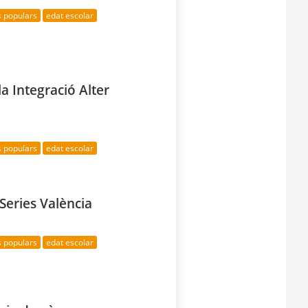
s populars
edat escolar
la Integració Alter
s populars
edat escolar
Series València
s populars
edat escolar