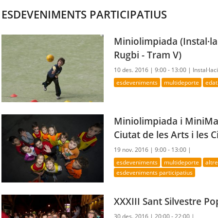
ESDEVENIMENTS PARTICIPATIUS
Miniolimpiada (Instal·l
Rugbi - Tram V)
10 des. 2016 |
9:00 - 13:00 |
Instal·la
esdeveniments
multideporte
edat
Miniolimpiada i MiniMa
Ciutat de les Arts i les C
19 nov. 2016 |
9:00 - 13:00 |
esdeveniments
multideporte
altr
esdeveniments participatius
XXXIII Sant Silvestre P
30 des. 2016 |
20:00 - 22:00 |