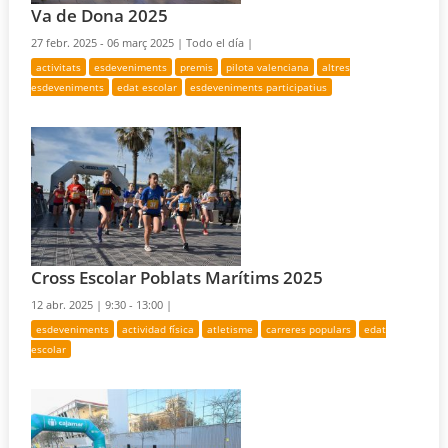
Va de Dona 2025
27 febr. 2025 - 06 març 2025 |
Todo el día |
activitats
esdeveniments
premis
pilota valenciana
altres
esdeveniments
edat escolar
esdeveniments participatius
Cross Escolar Poblats Marítims 2025
12 abr. 2025 |
9:30 - 13:00 |
esdeveniments
actividad física
atletisme
carreres populars
edat
escolar