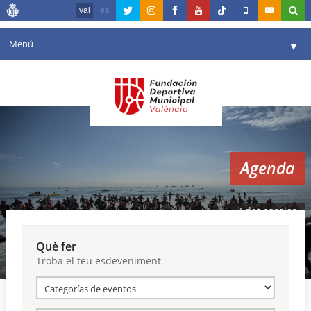
val
es
Menú
▼
La fundació
▼
Agenda
Instal·lacions
▼
Agenda
Comunicació
▼
València en esport
▼
Edat escolar
Portal de Transparència
Què fer
Troba el teu esdeveniment
Reserves
▼