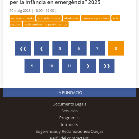
per la infància en emergència” 2025
10 maig 2025 |
10:00 - 12:00 |
esdeveniments
actividad física
atletisme
carreres populars
edat
escolar
esdeveniments participatius
❮❮
❮
5
6
7
8
9
10
11
❯
❯❯
LA FUNDACIÓ
Documents Legals
Servicios
Programes
Intranets
Sugerencias y Reclamaciones/Quejas
Perfil del contractant