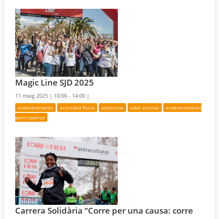
Magic Line SJD 2025
11 maig 2025 |
10:00 - 14:00 |
esdeveniments
actividad física
atletisme
edat escolar
esdeveniments
participatius
Carrera Solidària “Corre per una causa: corre