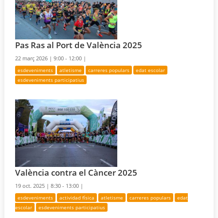
Pas Ras al Port de València 2025
22 març 2026 |
9:00 - 12:00 |
esdeveniments
atletisme
carreres populars
edat escolar
esdeveniments participatius
València contra el Càncer 2025
19 oct. 2025 |
8:30 - 13:00 |
esdeveniments
actividad física
atletisme
carreres populars
edat
escolar
esdeveniments participatius