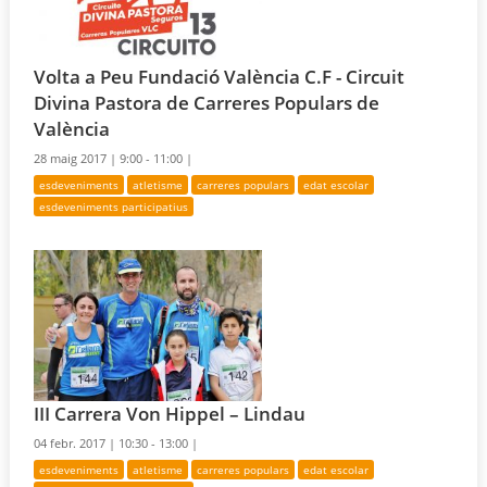
Volta a Peu Fundació València C.F - Circuit
Divina Pastora de Carreres Populars de
València
28 maig 2017 |
9:00 - 11:00 |
esdeveniments
atletisme
carreres populars
edat escolar
esdeveniments participatius
III Carrera Von Hippel – Lindau
04 febr. 2017 |
10:30 - 13:00 |
esdeveniments
atletisme
carreres populars
edat escolar