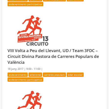
esdeveniments participatius
VIII Volta a Peu del Llevant, UD / Team 3FDC –
Circuit Divina Pastora de Carreres Populars de
València
18 juny 2017 |
9:00 - 11:00 |
esdeveniments
atletisme
carreres populars
edat escolar
esdeveniments participatius