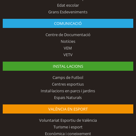
Edat escolar
Grans Esdeveniments
COMUNICACIÓ
Centre de Documentació
Notícies
VEM
VETV
INSTAL·LACIONS
Camps de Futbol
Centres esportius
Instal·lacions en parcs i jardins
Espais Naturals
VALÈNCIA EN ESPORT
Voluntariat Esportiu de València
Turisme i esport
Econòmica i coneixement