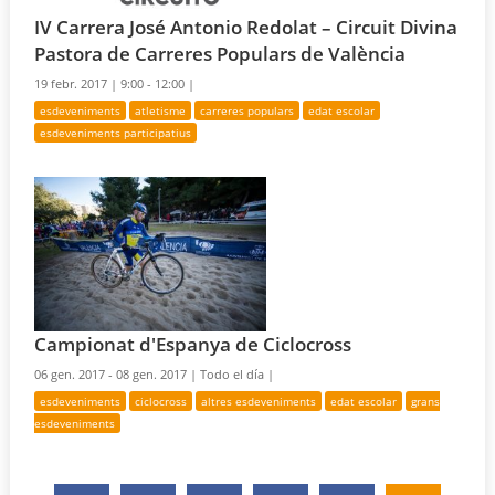
IV Carrera José Antonio Redolat – Circuit Divina
Pastora de Carreres Populars de València
19 febr. 2017 |
9:00 - 12:00 |
esdeveniments
atletisme
carreres populars
edat escolar
esdeveniments participatius
Campionat d'Espanya de Ciclocross
06 gen. 2017 - 08 gen. 2017 |
Todo el día |
esdeveniments
ciclocross
altres esdeveniments
edat escolar
grans
esdeveniments