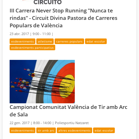
III Carrera Never Stop Running "Nunca te
rindas" - Circuit Divina Pastora de Carreres
Populars de València
23 abr. 2017 |
9:00 - 11:00 |
esdeveniments
atletisme
carreres populars
edat escolar
esdeveniments participatius
Campionat Comunitat València de Tir amb Arc
de Sala
22 gen. 2017 |
8:00 - 14:00 |
Poliesportiu Natzaret
esdeveniments
tir amb arc
altres esdeveniments
edat escolar