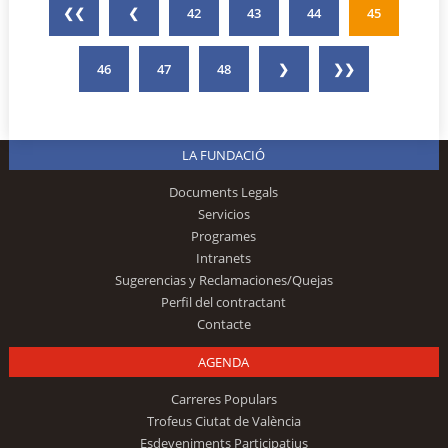
❮❮
❮
42
43
44
45
46
47
48
❯
❯❯
LA FUNDACIÓ
Documents Legals
Servicios
Programes
Intranets
Sugerencias y Reclamaciones/Quejas
Perfil del contractant
Contacte
AGENDA
Carreres Populars
Trofeus Ciutat de València
Esdeveniments Participatius