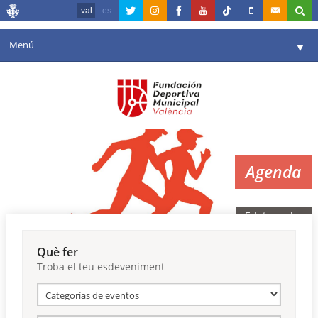
val
es
Menú
▼
La fundació
▼
Agenda
Instal·lacions
▼
Agenda
Comunicació
▼
València en esport
▼
Edat escolar
Portal de Transparència
Què fer
Troba el teu esdeveniment
Reserves
▼