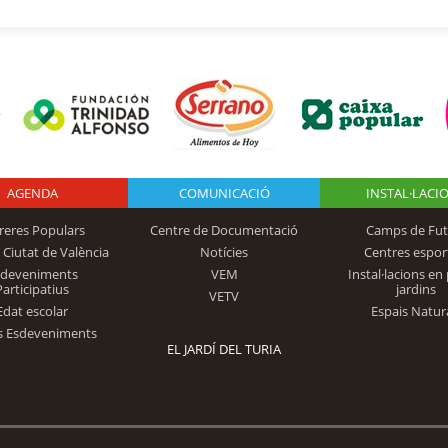
AGENDA
Logo Fundación
COMUNICACIÓ
INSTAL·LACI
reres Populars
Centre de Documentació
Camps de Fut
 Ciutat de València
Notícies
Centres espor
Trinidad Alfonso
sdeveniments
VEM
Instal·lacions en 
Participatius
jardins
VETV
Edat escolar
Espais Natur
s Esdeveniments
EL JARDÍ DEL TURIA