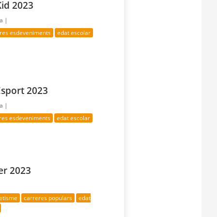
Kid 2023
ía |
tres esdeveniments
edat escolar
Esport 2023
ía |
tres esdeveniments
edat escolar
er 2023
letisme
carreres populars
edat