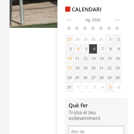
CALENDARI
<<
Ag. 2026
>>
D
D
D
D
D
D
D
27
28
29
30
31
1
2
27
3
4
5
6
7
8
9
4
10
11
12
13
14
15
16
10
17
18
19
20
21
22
23
17
24
25
26
27
28
29
30
31
1
2
3
4
5
6
5
Què fer
Troba el teu
esdeveniment