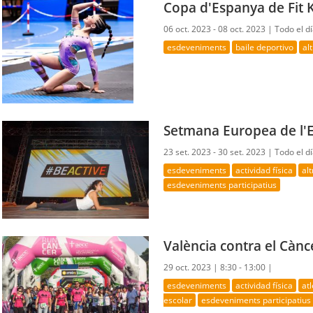
Copa d'Espanya de Fit 
06 oct. 2023 - 08 oct. 2023 |
Todo el d
esdeveniments
baile deportivo
al
Setmana Europea de l'
23 set. 2023 - 30 set. 2023 |
Todo el d
esdeveniments
actividad física
al
esdeveniments participatius
València contra el Cànc
29 oct. 2023 |
8:30 - 13:00 |
esdeveniments
actividad física
at
escolar
esdeveniments participatius