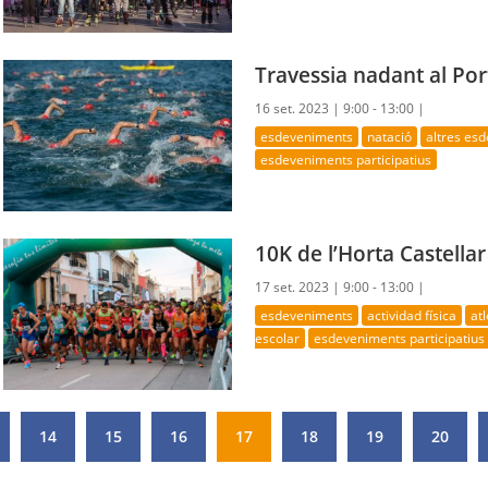
Travessia nadant al Por
16 set. 2023 |
9:00 - 13:00 |
esdeveniments
natació
altres es
esdeveniments participatius
10K de l’Horta Castellar
17 set. 2023 |
9:00 - 13:00 |
esdeveniments
actividad física
at
escolar
esdeveniments participatius
14
15
16
17
18
19
20