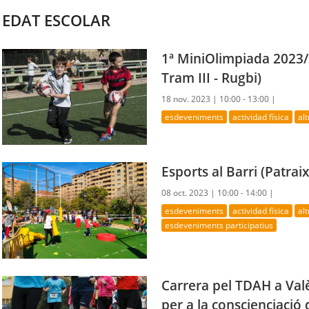
EDAT ESCOLAR
1ª MiniOlimpiada 2023/2
Tram III - Rugbi)
18 nov. 2023 |
10:00 - 13:00 |
esdeveniments
actividad física
al
Esports al Barri (Patraix
08 oct. 2023 |
10:00 - 14:00 |
esdeveniments
actividad física
al
esdeveniments participatius
Carrera pel TDAH a Val
per a la conscienciació