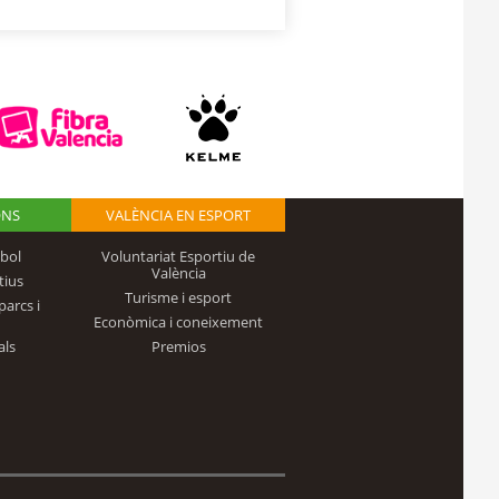
ONS
VALÈNCIA EN ESPORT
bol
Voluntariat Esportiu de
València
tius
Turisme i esport
parcs i
Econòmica i coneixement
als
Premios