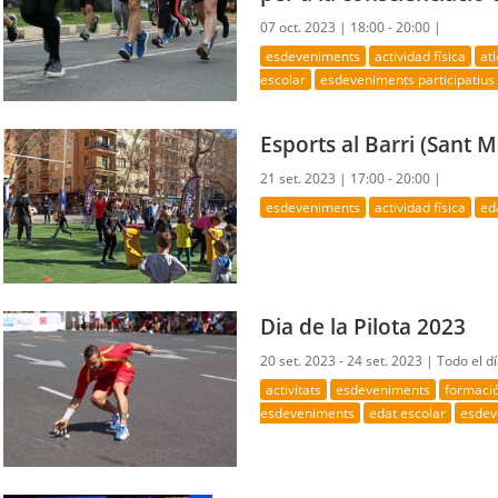
07 oct. 2023 |
18:00 - 20:00 |
esdeveniments
actividad física
at
escolar
esdeveniments participatius
Esports al Barri (Sant Ma
21 set. 2023 |
17:00 - 20:00 |
esdeveniments
actividad física
ed
Dia de la Pilota 2023
20 set. 2023 - 24 set. 2023 |
Todo el d
activitats
esdeveniments
formaci
esdeveniments
edat escolar
esdev