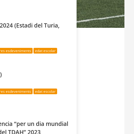
024 (Estadi del Turia,
tres esdeveniments
edat escolar
)
tres esdeveniments
edat escolar
ència “per un dia mundial
 del TDAH” 2023