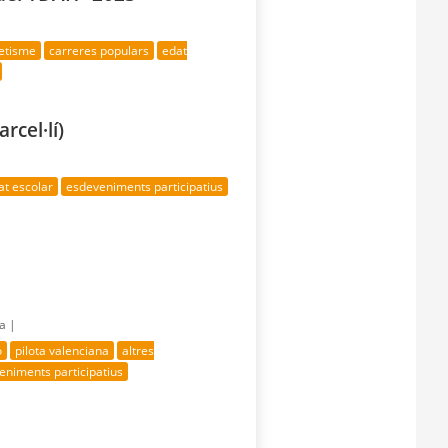
letisme
carreres populars
edat
rcel·lí)
at escolar
esdeveniments participatius
ía |
ó
pilota valenciana
altres
eniments participatius