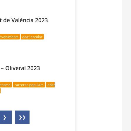
t de València 2023
deveniments
edat escolar
 – Oliveral 2023
letisme
carreres populars
edat
❯
❯❯