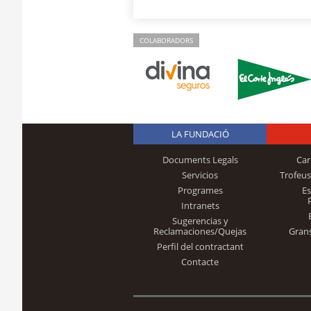
COLABORADORS
LA FUNDACIÓ
Documents Legals
Car
Servicios
Trofeus
Programes
E
Intranets
Sugerencias y
Reclamaciones/Quejas
Gran
Perfil del contractant
Contacte