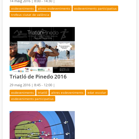
14 maig 2016 |
8:00 - 14:30 |
esdeveniments
altres esdeveniments
esdeveniments participatius
trofeus ciutat de valència
Triatló de Pinedo 2016
29 maig 2016 |
8:45 - 12:00 |
esdeveniments
triatló
altres esdeveniments
edat escolar
esdeveniments participatius