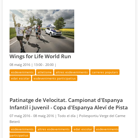
Wings for Life World Run
08 maig 2016 |
13:00 - 20:00 |
esdeveniments
atletisme
altres esdeveniments
carreres populars
edat escolar
esdeveniments participatius
Patinatge de Velocitat. Campionat d'Espanya
Infantil i Juvenil - Copa d'Espanya Aleví de Pista
07 maig 2016 - 08 maig 2016 |
Todo el día |
Poliesportiu Verge del Carme
Beteró
esdeveniments
altres esdeveniments
edat escolar
esdeveniments
participatius