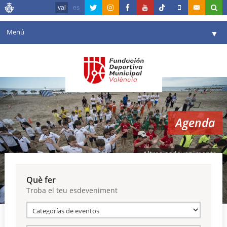
val
es
Menú
▼
La fundació
▼
Agenda
Instal·lacions
▼
Agenda
Comunicació
▼
València en esport
▼
Altres esdeveniments
Portal de Transparència
Què fer
Troba el teu esdeveniment
Reserves
▼