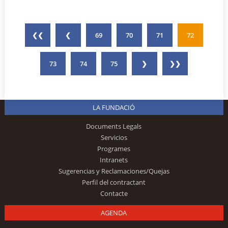
❮❮
❮
69
70
71
72
73
74
75
❯
❯❯
LA FUNDACIÓ
Documents Legals
Servicios
Programes
Intranets
Sugerencias y Reclamaciones/Quejas
Perfil del contractant
Contacte
AGENDA