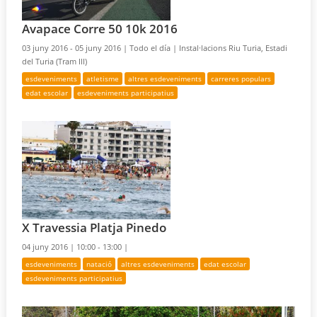
Avapace Corre 50 10k 2016
03 juny 2016 - 05 juny 2016 |
Todo el día |
Instal·lacions Riu Turia, Estadi
del Turia (Tram III)
esdeveniments
atletisme
altres esdeveniments
carreres populars
edat escolar
esdeveniments participatius
X Travessia Platja Pinedo
04 juny 2016 |
10:00 - 13:00 |
esdeveniments
natació
altres esdeveniments
edat escolar
esdeveniments participatius