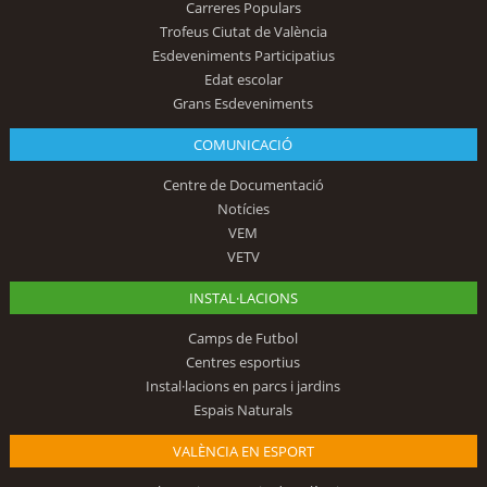
Carreres Populars
Trofeus Ciutat de València
Esdeveniments Participatius
Edat escolar
Grans Esdeveniments
COMUNICACIÓ
Centre de Documentació
Notícies
VEM
VETV
INSTAL·LACIONS
Camps de Futbol
Centres esportius
Instal·lacions en parcs i jardins
Espais Naturals
VALÈNCIA EN ESPORT