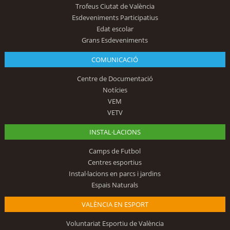
Trofeus Ciutat de València
Esdeveniments Participatius
Edat escolar
Grans Esdeveniments
COMUNICACIÓ
Centre de Documentació
Notícies
VEM
VETV
INSTAL·LACIONS
Camps de Futbol
Centres esportius
Instal·lacions en parcs i jardins
Espais Naturals
VALÈNCIA EN ESPORT
Voluntariat Esportiu de València