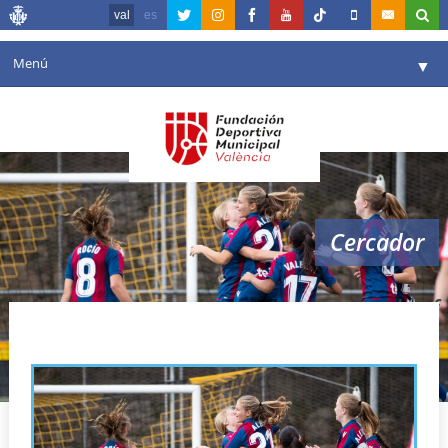
val
es
Menú
▼
La fundació
▼
Agenda
Instal·lacions
▼
Cercador
Comunicació
▼
València en esport
▼
valencia cf
Portal de Transparència
Reserves
▼