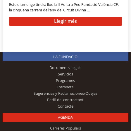
Este diumenge tindrà lloc la II Volta a Peu Fundació València CF,
la cinquena carrera de l’any del Circuit Divina …
Llegir més
LA FUNDACIÓ
Documents Legals
Servicios
Programes
Intranets
Sugerencias y Reclamaciones/Quejas
Perfil del contractant
Contacte
AGENDA
Carreres Populars