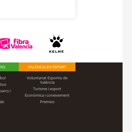
ONS
VALÈNCIA EN ESPORT
bol
Voluntariat Esportiu de
València
tius
Turisme i esport
parcs i
Econòmica i coneixement
als
Premios