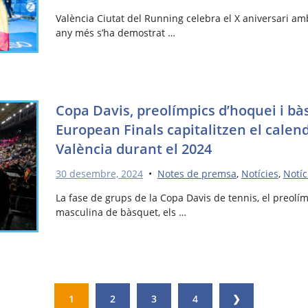
València Ciutat del Running celebra el X aniversari am
any més s’ha demostrat …
Copa Davis, preolímpics d’hoquei i bà
European Finals capitalitzen el calen
València durant el 2024
30 desembre, 2024
•
Notes de premsa
,
Notícies
,
Notíc
La fase de grups de la Copa Davis de tennis, el preolí
masculina de bàsquet, els …
1
2
3
4
❯