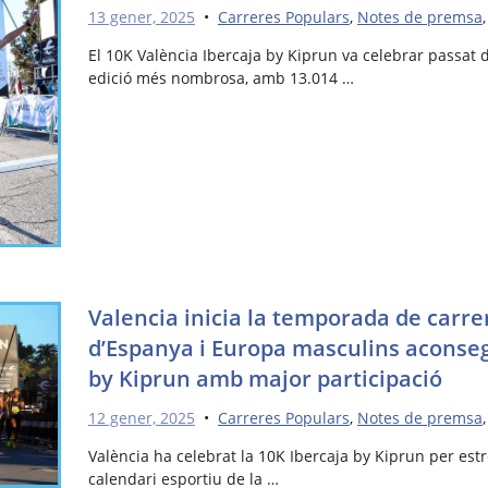
13 gener, 2025
•
Carreres Populars
,
Notes de premsa
El 10K València Ibercaja by Kiprun va celebrar passat
edició més nombrosa, amb 13.014 …
Valencia inicia la temporada de carre
d’Espanya i Europa masculins aconsegu
by Kiprun amb major participació
12 gener, 2025
•
Carreres Populars
,
Notes de premsa
València ha celebrat la 10K Ibercaja by Kiprun per est
calendari esportiu de la …