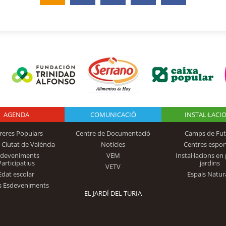
AGENDA
Logo Fundación
COMUNICACIÓ
INSTAL·LACI
reres Populars
Centre de Documentació
Camps de Fut
 Ciutat de València
Notícies
Centres espor
Trinidad Alfonso
sdeveniments
VEM
Instal·lacions en 
Participatius
jardins
VETV
Edat escolar
Espais Natur
s Esdeveniments
EL JARDÍ DEL TURIA