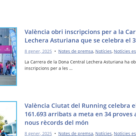
València obri inscripcions per a la Ca
Lechera Asturiana que se celebra el 
8 gener, 2025
•
Notes de premsa
,
Notícies
,
Notícies e
La Carrera de la Dona Central Lechera Asturiana ha ob
inscripcions per a les …
València Ciutat del Running celebra e
161.693 arribats a meta en 34 proves a
nous rècords del món
8 gener, 2025
•
Notes de premsa
,
Notícies
,
Notícies e