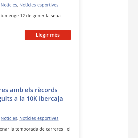
,
Notícies
,
Notícies esportives
 diumenge 12 de gener la seua
Llegir més
res amb els rècords
its a la 10K Ibercaja
,
Notícies
,
Notícies esportives
renar la temporada de carreres i el