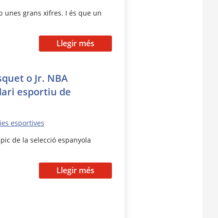
b unes grans xifres. I és que un
Llegir més
squet o Jr. NBA
dari esportiu de
ies esportives
mpic de la selecció espanyola
Llegir més