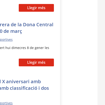
Llegir més
rrera de la Dona Central
30 de març
sportives
ert hui dimecres 8 de gener les
Llegir més
l X aniversari amb
mb classificació i dos
sportives