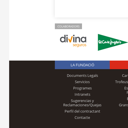
COLABORADORS
LA FUNDACIÓ
Documents Legals
Car
Servicios
Trofeus
Programes
E
Intranets
Sugerencias y
Reclamaciones/Quejas
Gran
Perfil del contractant
Contacte