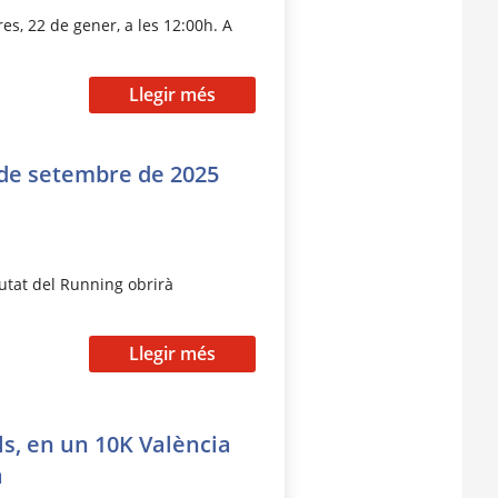
es, 22 de gener, a les 12:00h. A
Llegir més
 de setembre de 2025
utat del Running obrirà
Llegir més
ls, en un 10K València
a