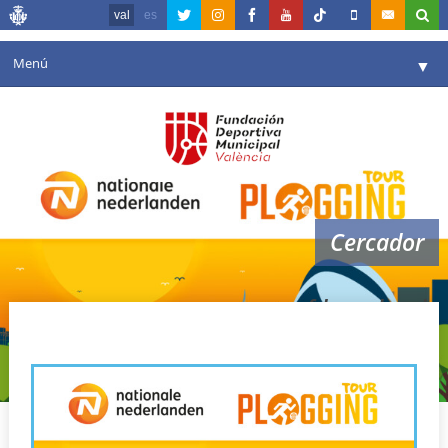
val
es
Menú
▼
La fundació
▼
Agenda
Instal·lacions
▼
Cercador
Comunicació
▼
València en esport
▼
fdm valencia
Portal de Transparència
Reserves
▼