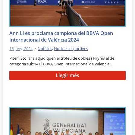
Ann Li es proclama campiona del BBVA Open
Internacional de València 2024
16 juny, 2024
•
Notícies
,
Notícies esportives
Piter i Stollar s’adjudiquen el trofeu de dobles i Hryniv el de
categoria sub’14 El BBVA Open Internacional de València …
Llegir més