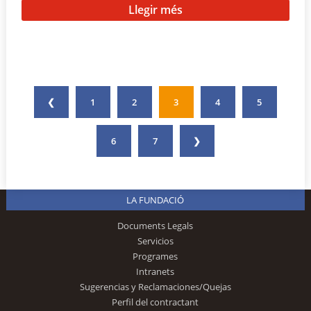
Llegir més
❮
1
2
3
4
5
6
7
❯
LA FUNDACIÓ
Documents Legals
Servicios
Programes
Intranets
Sugerencias y Reclamaciones/Quejas
Perfil del contractant