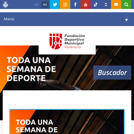
val
es
Menú
▼
Fundación
▼
Agenda
Instalaciones
▼
Buscador
Comunicación
▼
Valencia en deporte
▼
fdm valencia
Portal de Transparencia
Reservas
▼