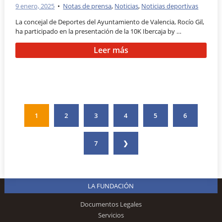
9 enero, 2025
•
Notas de prensa
,
Noticias
,
Noticias deportivas
La concejal de Deportes del Ayuntamiento de Valencia, Rocío Gil,
ha participado en la presentación de la 10K Ibercaja by …
Leer más
1
2
3
4
5
6
7
❯
LA FUNDACIÓN
Documentos Legales
Servicios