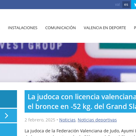
val
es
INSTALACIONES
COMUNICACIÓN
VALENCIA EN DEPORTE
La judoca con licencia valencian
el bronce en -52 kg. del Grand S
2 febrero, 2025
•
Noticias
,
Noticias deportivas
La judoca de la Federación Valenciana de Judo, Ayumi 