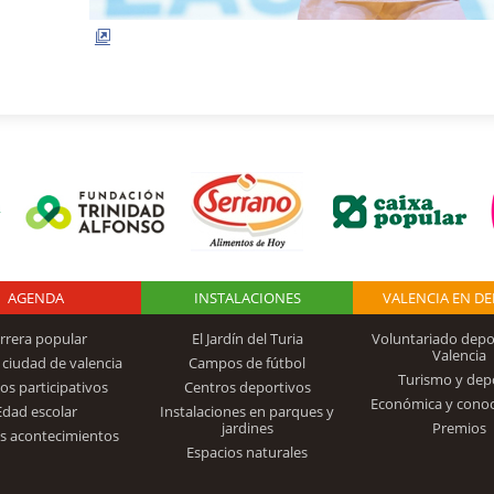
AGENDA
Logo Fundación
INSTALACIONES
VALENCIA EN D
rrera popular
El Jardín del Turia
Voluntariado depo
Valencia
 ciudad de valencia
Campos de fútbol
Turismo y dep
Trinidad Alfonso
os participativos
Centros deportivos
Económica y cono
Edad escolar
Instalaciones en parques y
jardines
Premios
s acontecimientos
Espacios naturales