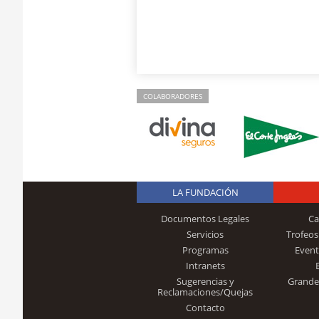
COLABORADORES
LA FUNDACIÓN
Documentos Legales
Ca
Servicios
Trofeos
Programas
Event
Intranets
Sugerencias y
Grande
Reclamaciones/Quejas
Contacto