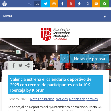
val
es
Menú
▼
Fundación
▼
Agenda
Instalaciones
▼
Notas de prensa
Comunicación
▼
Valencia en deporte
▼
Valencia estrena el calendario deportivo de
Portal de Transparencia
2025 con récord de participantes en la 10K
Ibercaja by Kiprun
Reservas
▼
9 enero, 2025
•
Notas de prensa
,
Noticias
,
Noticias deportivas
La concejal de Deportes del Ayuntamiento de Valencia, Rocío Gil,