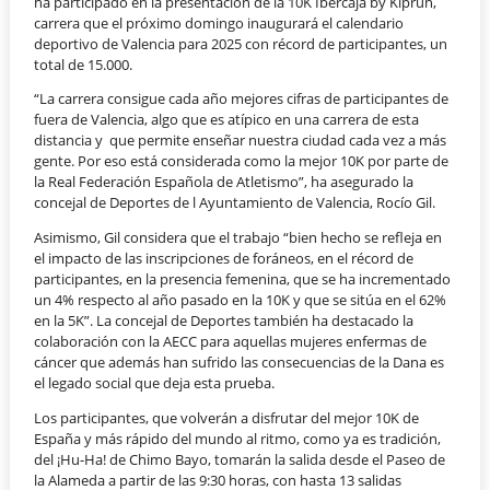
ha participado en la presentación de la 10K Ibercaja by Kiprun,
carrera que el próximo domingo inaugurará el calendario
deportivo de Valencia para 2025 con récord de participantes, un
total de 15.000.
“La carrera consigue cada año mejores cifras de participantes de
fuera de Valencia, algo que es atípico en una carrera de esta
distancia y
que permite enseñar nuestra ciudad cada vez a más
gente. Por eso está considerada como la mejor 10K por parte de
la Real Federación Española de Atletismo”, ha asegurado la
concejal de Deportes de l Ayuntamiento de Valencia, Rocío Gil.
Asimismo, Gil considera que el trabajo “bien hecho se refleja en
el impacto de las inscripciones de foráneos, en el récord de
participantes, en la presencia femenina, que se ha incrementado
un 4% respecto al año pasado en la 10K y que se sitúa en el 62%
en la 5K”. La concejal de Deportes también ha destacado la
colaboración con la AECC para aquellas mujeres enfermas de
cáncer que además han sufrido las consecuencias de la Dana es
el legado social que deja esta prueba.
Los participantes, que volverán a disfrutar del mejor 10K de
España y más rápido del mundo al ritmo, como ya es tradición,
del ¡Hu-Ha! de Chimo Bayo, tomarán la salida desde el Paseo de
la Alameda a partir de las 9:30 horas, con hasta 13 salidas