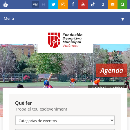
val
es
Menú
▼
La fundació
▼
Agenda
Instal·lacions
▼
Agenda
Comunicació
▼
València en esport
▼
Beisbol – Softbol
Portal de Transparència
Què fer
Troba el teu esdeveniment
Reserves
▼