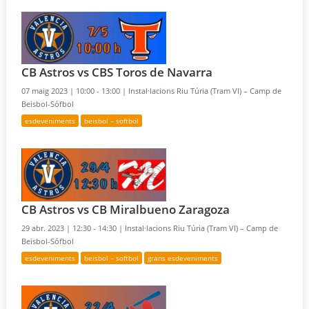
CB Astros vs CBS Toros de Navarra
07 maig 2023 |
10:00 - 13:00 |
Instal·lacions Riu Túria (Tram VI) – Camp de
Beisbol-Sófbol
esdeveniments
beisbol – softbol
CB Astros vs CB Miralbueno Zaragoza
29 abr. 2023 |
12:30 - 14:30 |
Instal·lacions Riu Túria (Tram VI) – Camp de
Beisbol-Sófbol
esdeveniments
beisbol – softbol
grans esdeveniments