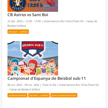
CB Astros vs Sant Boi
22 abr. 2023 |
12:30 - 13:45 |
Instal·lacions Riu Túria (Tram VI) – Camp de
Beisbol-Sófbol
beisbol – softbol
Campionat d'Espanya de Beisbol sub-11
06 oct. 2022 - 09 oct. 2022 |
Todo el día |
Instal·lacions Riu Túria (Tram VI)
– Camp de Beisbol-Sófbol
esdeveniments
beisbol – softbol
grans esdeveniments