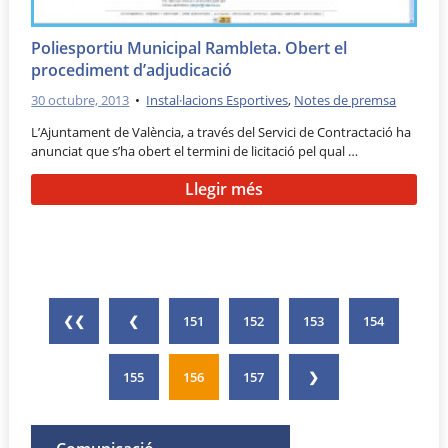
Poliesportiu Municipal Rambleta. Obert el
procediment d’adjudicació
30 octubre, 2013
•
Instal·lacions Esportives
,
Notes de premsa
L’Ajuntament de València, a través del Servici de Contractació ha
anunciat que s’ha obert el termini de licitació pel qual …
Llegir més
❮❮
❮
151
152
153
154
155
156
157
❯