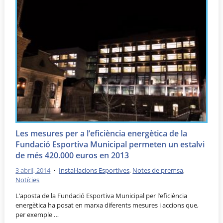
Les mesures per a l’eficiència energètica de la
Fundació Esportiva Municipal permeten un estalvi
de més 420.000 euros en 2013
3 abril, 2014
•
Instal·lacions Esportives
,
Notes de premsa
,
Notícies
L’aposta de la Fundació Esportiva Municipal per l’eficiència
energètica ha posat en marxa diferents mesures i accions que,
per exemple …