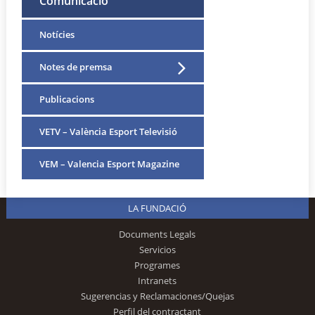
Comunicació
Notícies
Notes de premsa
Publicacions
VETV – València Esport Televisió
VEM – Valencia Esport Magazine
LA FUNDACIÓ
Documents Legals
Servicios
Programes
Intranets
Sugerencias y Reclamaciones/Quejas
Perfil del contractant