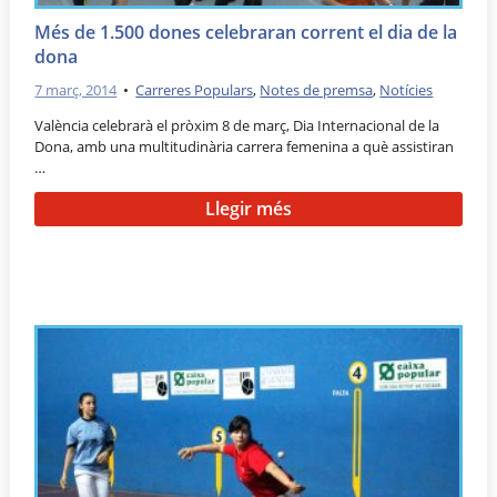
Més de 1.500 dones celebraran corrent el dia de la
dona
7 març, 2014
•
Carreres Populars
,
Notes de premsa
,
Notícies
València celebrarà el pròxim 8 de març, Dia Internacional de la
Dona, amb una multitudinària carrera femenina a què assistiran
…
Llegir més