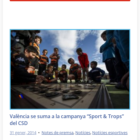
València se suma a la campanya “Sport & Trops”
del CSD
31 gener, 2014
•
Notes de premsa
,
Notícies
,
Notícies esportives