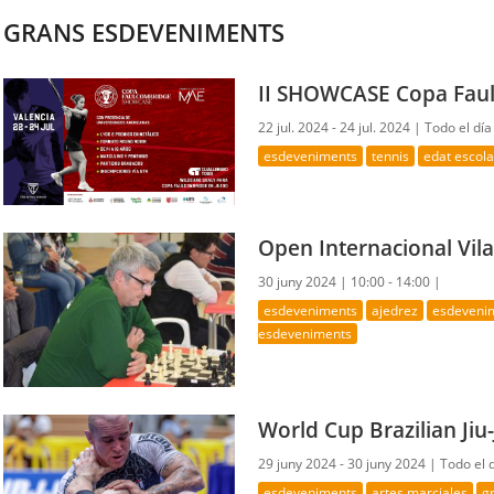
GRANS ESDEVENIMENTS
II SHOWCASE Copa Fau
22 jul. 2024 - 24 jul. 2024 |
Todo el día
esdeveniments
tennis
edat escola
Open Internacional Vil
30 juny 2024 |
10:00 - 14:00 |
esdeveniments
ajedrez
esdevenim
esdeveniments
World Cup Brazilian Jiu-
29 juny 2024 - 30 juny 2024 |
Todo el 
esdeveniments
artes marciales
g