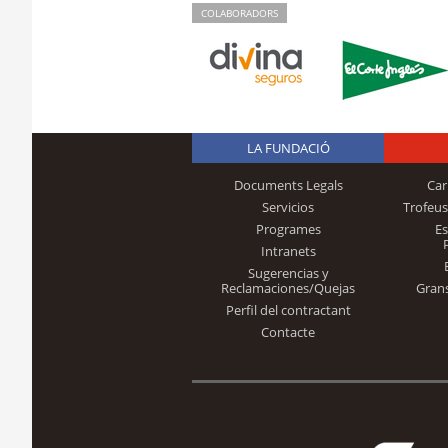
COLABORADORS
LA FUNDACIÓ
Documents Legals
Car
Servicios
Trofeus
Programes
E
Intranets
Sugerencias y
Reclamaciones/Quejas
Gran
Perfil del contractant
Contacte