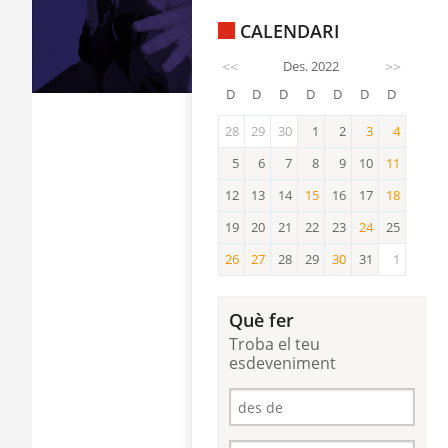
CALENDARI
<<
Des. 2022
>>
D
D
D
D
D
D
D
28
29
30
1
2
3
4
3
4
5
6
7
8
9
10
11
11
12
13
14
15
16
17
18
15
18
19
20
21
22
23
24
25
24
26
27
28
29
30
31
1
26
27
30
Què fer
Troba el teu
esdeveniment