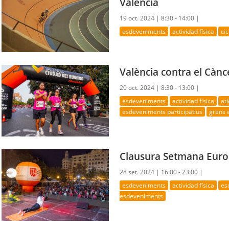
València
19 oct. 2024 |
8:30 - 14:00 |
esdeveniments
actividad física
ci
València contra el Cànc
20 oct. 2024 |
8:30 - 13:00 |
esdeveniments
actividad física
at
esdeveniments participatius
grans 
Clausura Setmana Europ
28 set. 2024 |
16:00 - 23:00 |
esdeveniments
actividad física
es
esdeveniments