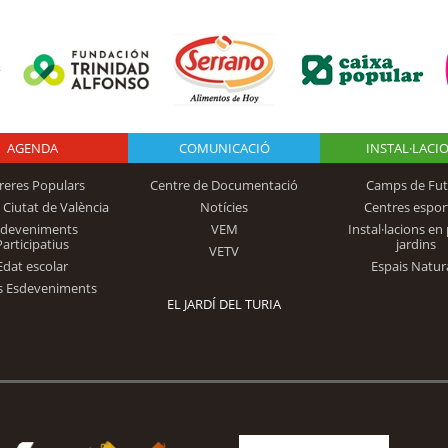
AGENDA
Logo Fundación
COMUNICACIÓ
INSTAL·LACI
reres Populars
Centre de Documentació
Camps de Fut
 Ciutat de València
Notícies
Centres espor
Trinidad Alfonso
sdeveniments
VEM
Instal·lacions en 
Participatius
jardins
VETV
Edat escolar
Espais Natur
s Esdeveniments
EL JARDÍ DEL TURIA