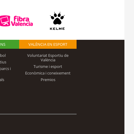
ONS
VALÈNCIA EN ESPORT
bol
Voluntariat Esportiu de
València
tius
Turisme i esport
parcs i
Econòmica i coneixement
als
Premios