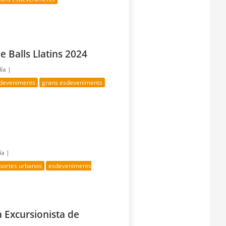
 Balls Llatins 2024
día |
sdeveniments
grans esdeveniments
ía |
portes urbanos
esdeveniments
a Excursionista de