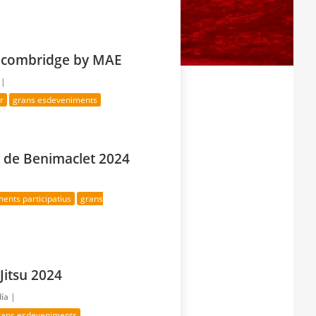
lcombridge by MAE
 |
r
grans esdeveniments
a de Benimaclet 2024
ents participatius
grans
Jitsu 2024
día |
rans esdeveniments