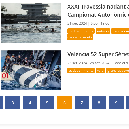
XXXI Travessia nadant a
Campionat Autonòmic d
21 set. 2024 |
9:00 - 13:00 |
esdeveniments
natació
esdevenim
esdeveniments
València 52 Super Sèri
23 set. 2024 - 28 set. 2024 |
Todo el d
esdeveniments
vela
grans esdev
3
4
5
6
7
8
9