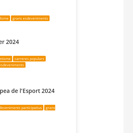
clisme
grans esdeveniments
er 2024
letisme
carreres populars
esdeveniments
ea de l'Esport 2024
deveniments participatius
grans