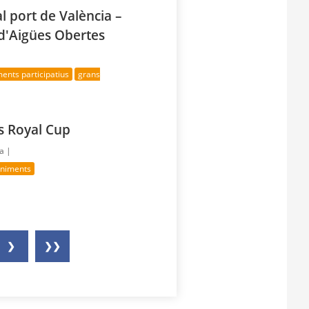
l port de València –
'Aigües Obertes
ents participatius
grans
es Royal Cup
ía |
eniments
❯
❯❯