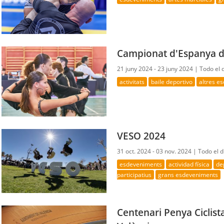
Campionat d'Espanya de
21 juny 2024 - 23 juny 2024 |
Todo el 
activitats
baile deportivo
altres e
VESO 2024
31 oct. 2024 - 03 nov. 2024 |
Todo el d
esdeveniments
actividad física
de
participatius
grans esdeveniments
Centenari Penya Ciclist