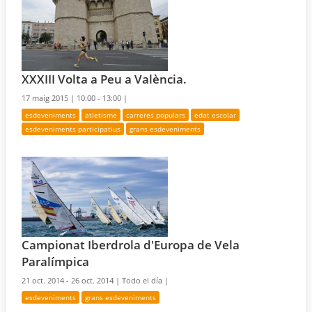
XXXIII Volta a Peu a València.
17 maig 2015 |
10:00 - 13:00 |
esdeveniments
atletisme
carreres populars
edat escolar
esdeveniments participatius
grans esdeveniments
Campionat Iberdrola d'Europa de Vela
Paralímpica
21 oct. 2014 - 26 oct. 2014 |
Todo el día |
esdeveniments
grans esdeveniments