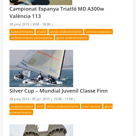
Campionat Espanya Triatló MD A300w
València 113
28 juny 2015 |
8:00 - 18:00 |
esdeveniments
triatló
altres esdeveniments
carreres populars
esdeveniments participatius
grans esdeveniments
Silver Cup – Mundial Juvenil Classe Finn
28 juny 2015 - 05 jul. 2015 |
10:00 - 17:00 |
esdeveniments
vela
altres esdeveniments
edat escolar
grans
esdeveniments