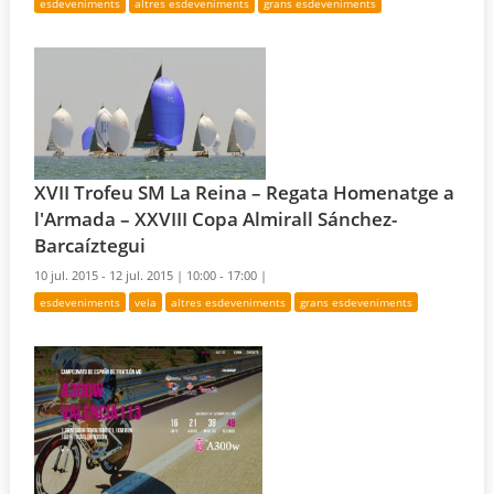
esdeveniments
altres esdeveniments
grans esdeveniments
XVII Trofeu SM La Reina – Regata Homenatge a
l'Armada – XXVIII Copa Almirall Sánchez-
Barcaíztegui
10 jul. 2015 - 12 jul. 2015 |
10:00 - 17:00 |
esdeveniments
vela
altres esdeveniments
grans esdeveniments