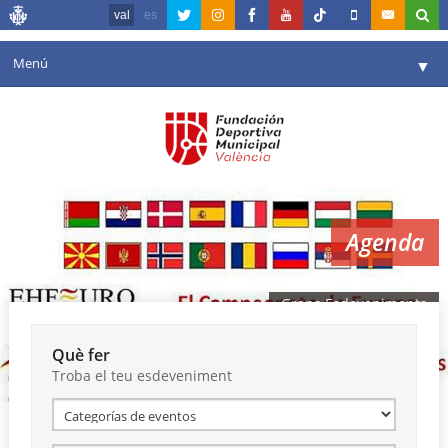
val
es
Menú
▼
La fundació
▼
Agenda
Instal·lacions
▼
Agenda
Comunicació
▼
València en esport
▼
Grans Esdeveniments
Portal de Transparència
Què fer
Troba el teu esdeveniment
Reserves
▼