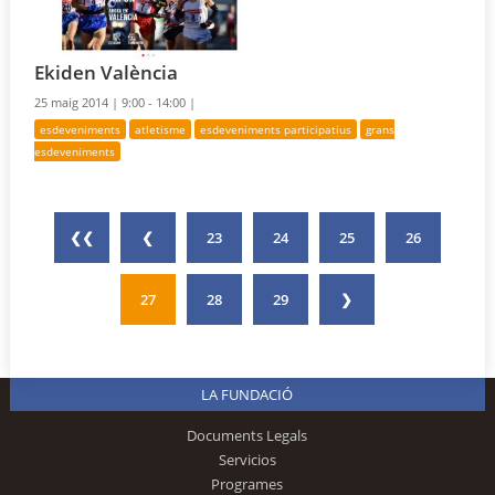
Ekiden València
25 maig 2014 |
9:00 - 14:00 |
esdeveniments
atletisme
esdeveniments participatius
grans
esdeveniments
❮❮
❮
23
24
25
26
27
28
29
❯
LA FUNDACIÓ
Documents Legals
Servicios
Programes