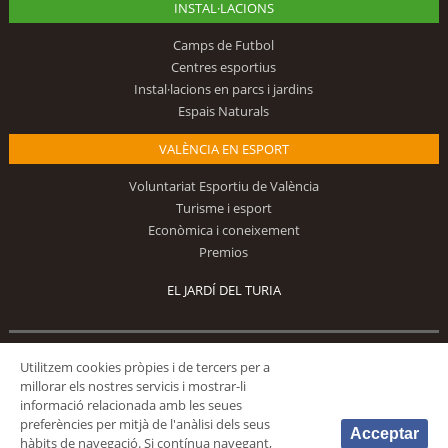
INSTAL·LACIONS
Camps de Futbol
Centres esportius
Instal·lacions en parcs i jardins
Espais Naturals
VALÈNCIA EN ESPORT
Voluntariat Esportiu de València
Turisme i esport
Econòmica i coneixement
Premios
EL JARDÍ DEL TURIA
Segueix-nos
Utilitzem cookies pròpies i de tercers per a
millorar els nostres servicis i mostrar-li
informació relacionada amb les seues
preferències per mitjà de l'anàlisi dels seus
Acceptar
hàbits de navegació. Si contínua navegant,