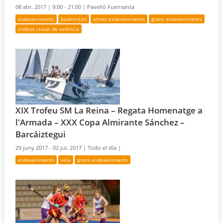
08 abr. 2017 |
9:00 - 21:00 |
Pavelló Fuensanta
esdeveniments
badminton
altres esdeveniments
grans esdeveniments
trofeus ciutat de valència
XIX Trofeu SM La Reina – Regata Homenatge a
l'Armada – XXX Copa Almirante Sánchez –
Barcáiztegui
29 juny 2017 - 02 jul. 2017 |
Todo el día |
esdeveniments
vela
grans esdeveniments