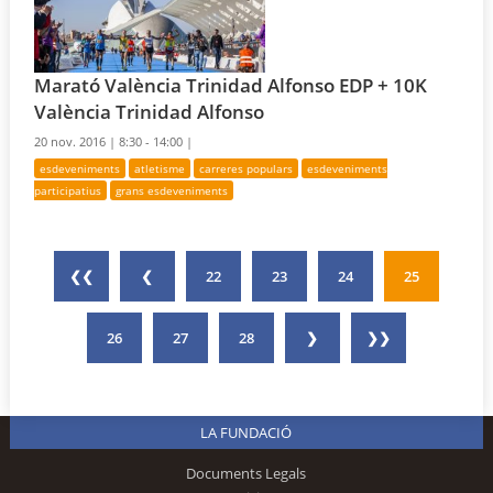
Marató València Trinidad Alfonso EDP + 10K
València Trinidad Alfonso
20 nov. 2016 |
8:30 - 14:00 |
esdeveniments
atletisme
carreres populars
esdeveniments
participatius
grans esdeveniments
❮❮
❮
22
23
24
25
26
27
28
❯
❯❯
LA FUNDACIÓ
Documents Legals