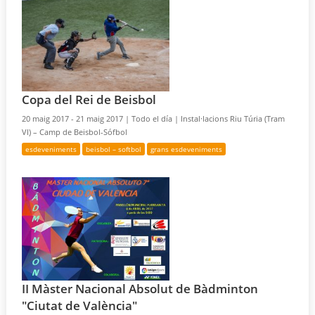
Copa del Rei de Beisbol
20 maig 2017 - 21 maig 2017 |
Todo el día |
Instal·lacions Riu Túria (Tram
VI) – Camp de Beisbol-Sófbol
esdeveniments
beisbol – softbol
grans esdeveniments
II Màster Nacional Absolut de Bàdminton
"Ciutat de València"