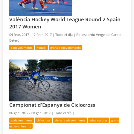
València Hockey World League Round 2 Spain
2017 Women
04 febr. 2017 - 12 febr. 2017 |
Todo el día |
Poliesportiu Verge del Carme
Beteró
esdeveniments
hoquei
grans esdeveniments
Campionat d'Espanya de Ciclocross
06 gen. 2017 - 08 gen. 2017 |
Todo el día |
esdeveniments
ciclocross
altres esdeveniments
edat escolar
grans
esdeveniments