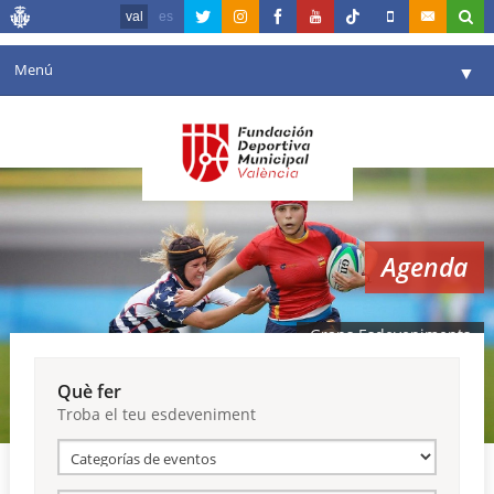
val
es
Menú
▼
La fundació
▼
Agenda
Instal·lacions
▼
Agenda
Comunicació
▼
València en esport
▼
Grans Esdeveniments
Portal de Transparència
Què fer
Troba el teu esdeveniment
Reserves
▼