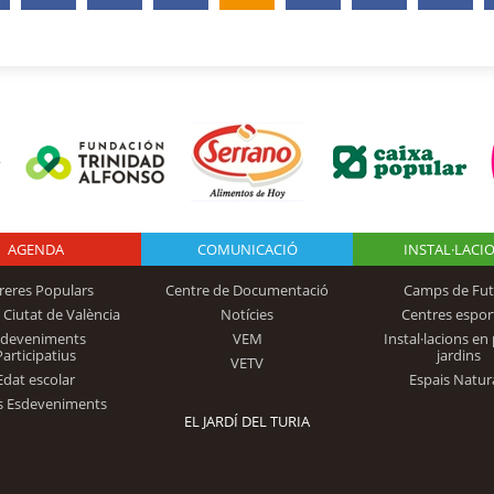
AGENDA
Logo Fundación
COMUNICACIÓ
INSTAL·LACI
reres Populars
Centre de Documentació
Camps de Fut
 Ciutat de València
Notícies
Centres espor
Trinidad Alfonso
sdeveniments
VEM
Instal·lacions en 
Participatius
jardins
VETV
Edat escolar
Espais Natur
s Esdeveniments
EL JARDÍ DEL TURIA