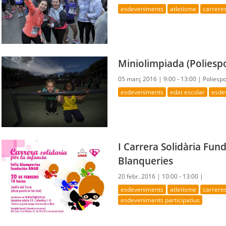
esdeveniments
atletisme
carrere
Miniolimpiada (Poliesp
05 març 2016 |
9:00 - 13:00 |
Poliesp
esdeveniments
edat escolar
esde
I Carrera Solidària Fund
Blanqueries
20 febr. 2016 |
10:00 - 13:00 |
esdeveniments
atletisme
carrere
esdeveniments participatius