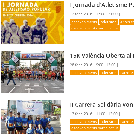
I Jornada d'Atletisme P
12 febr. 2016 |
17:00 - 21:00 |
esdeveniments
atletisme
altres 
esdeveniments participatius
15K València Oberta al
28 febr. 2016 |
9:00 - 12:00 |
esdeveniments
atletisme
carrere
II Carrera Solidària Vo
13 febr. 2016 |
11:00 - 13:00 |
esdeveniments
atletisme
carrere
esdeveniments participatius