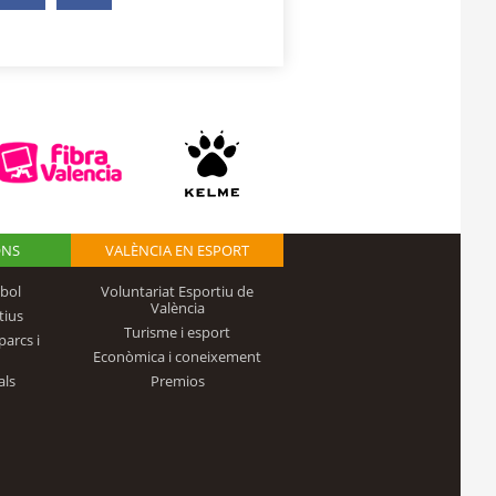
ONS
VALÈNCIA EN ESPORT
bol
Voluntariat Esportiu de
València
tius
Turisme i esport
parcs i
Econòmica i coneixement
als
Premios