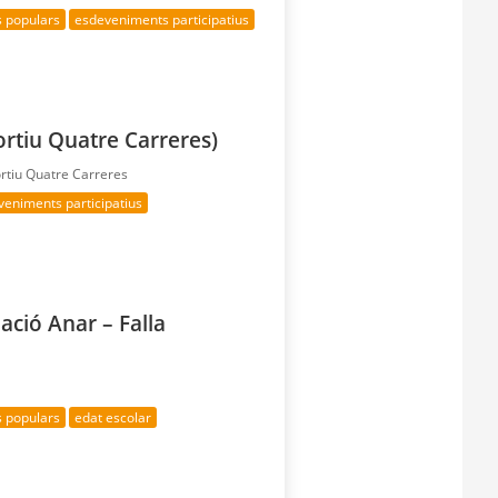
s populars
esdeveniments participatius
ortiu Quatre Carreres)
ortiu Quatre Carreres
veniments participatius
ació Anar – Falla
s populars
edat escolar