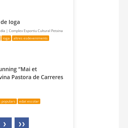
 de Ioga
 día |
Complex Esportiu Cultural Petxina
ioga
altres esdeveniments
unning “Mai et
ivina Pastora de Carreres
s populars
edat escolar
❯
❯❯