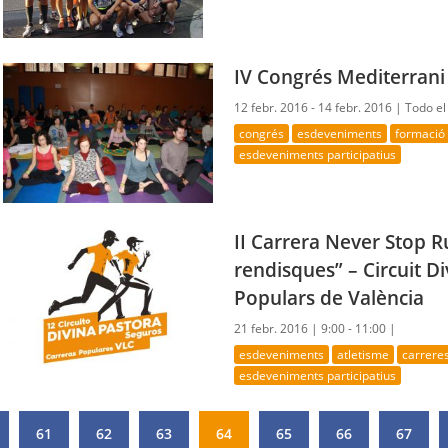
IV Congrés Mediterrani
12 febr. 2016 - 14 febr. 2016 |
Todo el
congrés
esdeveniments
formació
esdeveniments participatius
II Carrera Never Stop R
rendisques” – Circuit D
Populars de València
21 febr. 2016 |
9:00 - 11:00 |
esdeveniments
atletisme
carrere
esdeveniments participatius
61
62
63
64
65
66
67