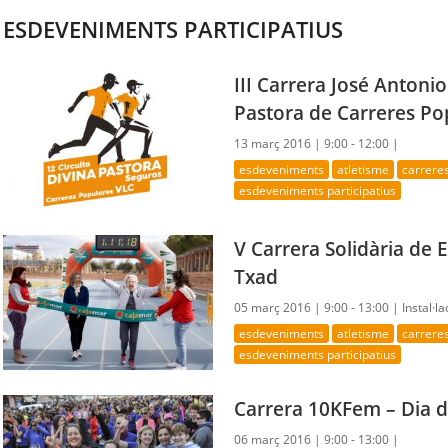
ESDEVENIMENTS PARTICIPATIUS
III Carrera José Antonio
Pastora de Carreres Po
13 març 2016 |
9:00 - 12:00 |
esdeveniments
atletisme
carrere
esdeveniments participatius
V Carrera Solidària de 
Txad
05 març 2016 |
9:00 - 13:00 |
Instal·l
esdeveniments
atletisme
carrere
esdeveniments participatius
Carrera 10KFem – Dia d
06 març 2016 |
9:00 - 13:00 |