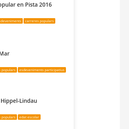
opular en Pista 2016
esdeveniments
carreres populars
 Mar
s populars
esdeveniments participatius
n Hippel-Lindau
s populars
edat escolar