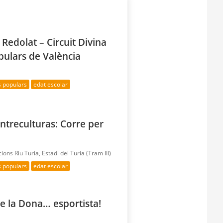
 Redolat – Circuit Divina
pulars de València
s populars
edat escolar
Entreculturas: Corre per
acions Riu Turia, Estadi del Turia (Tram III)
s populars
edat escolar
e la Dona… esportista!