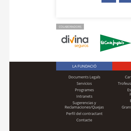
COLABORADORS
LA FUNDACIÓ
Documents Legals
Car
Servicios
Trofeus
Programes
E
Intranets
Sugerencias y
Reclamaciones/Quejas
Gran
Perfil del contractant
Contacte