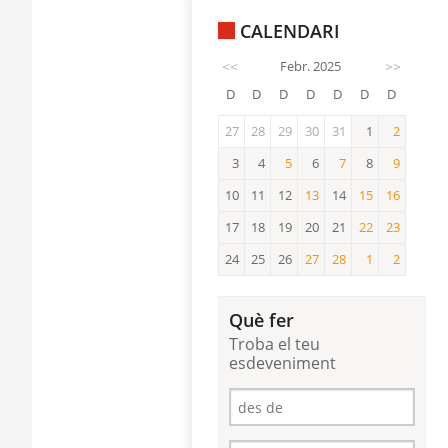
CALENDARI
<<
Febr. 2025
>>
D
D
D
D
D
D
D
27
28
29
30
31
1
2
2
3
4
5
6
7
8
9
5
7
9
10
11
12
13
14
15
16
13
15
16
17
18
19
20
21
22
23
22
23
24
25
26
27
28
1
2
27
28
1
2
Què fer
Troba el teu
esdeveniment