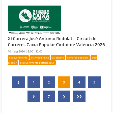
XI Carrera José Antonio Redolat – Circuit de
Carreres Caixa Popular Ciutat de València 2026
10 maig 2026 |
9:00 - 12:00 |
esdeveniments
actividad física
atletisme
carreres populars
edat
escolar
esdeveniments participatius
❮
1
2
3
4
5
6
7
❯
❯❯