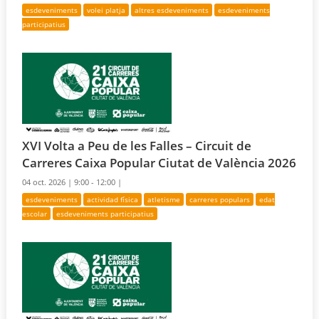
esdeveniments
volei platja
altres esdeveniments
esdeveniments
participatius
XVI Volta a Peu de les Falles – Circuit de
Carreres Caixa Popular Ciutat de València 2026
04 oct. 2026 |
9:00 - 12:00 |
esdeveniments
actividad física
atletisme
carreres populars
edat
escolar
esdeveniments participatius