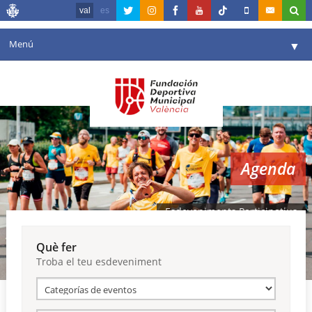
val
es
Menú
▼
La fundació
▼
Agenda
Instal·lacions
▼
Agenda
Comunicació
▼
València en esport
▼
Esdeveniments Participatius
Portal de Transparència
Què fer
Troba el teu esdeveniment
Reserves
▼