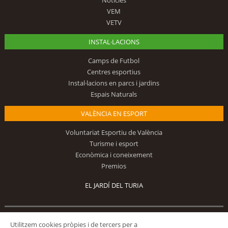
VEM
VETV
INSTAL·LACIONS
Camps de Futbol
Centres esportius
Instal·lacions en parcs i jardins
Espais Naturals
VALÈNCIA EN ESPORT
Voluntariat Esportiu de València
Turisme i esport
Econòmica i coneixement
Premios
EL JARDÍ DEL TURIA
Segueix-nos
Utilitzem cookies pròpies i de tercers per a