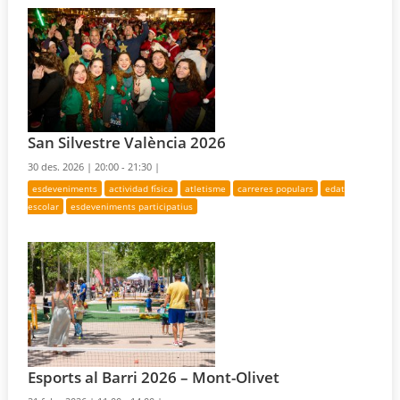
San Silvestre València 2026
30 des. 2026 |
20:00 - 21:30 |
esdeveniments
actividad física
atletisme
carreres populars
edat
escolar
esdeveniments participatius
Esports al Barri 2026 – Mont-Olivet