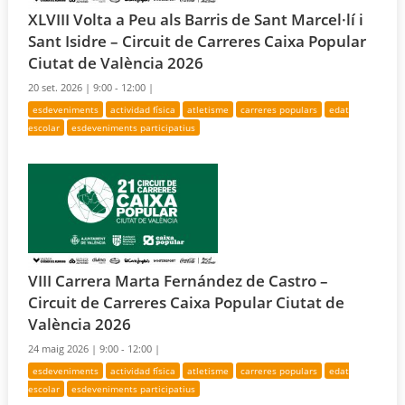
XLVIII Volta a Peu als Barris de Sant Marcel·lí i
Sant Isidre – Circuit de Carreres Caixa Popular
Ciutat de València 2026
20 set. 2026 |
9:00 - 12:00 |
esdeveniments
actividad física
atletisme
carreres populars
edat
escolar
esdeveniments participatius
VIII Carrera Marta Fernández de Castro –
Circuit de Carreres Caixa Popular Ciutat de
València 2026
24 maig 2026 |
9:00 - 12:00 |
esdeveniments
actividad física
atletisme
carreres populars
edat
escolar
esdeveniments participatius