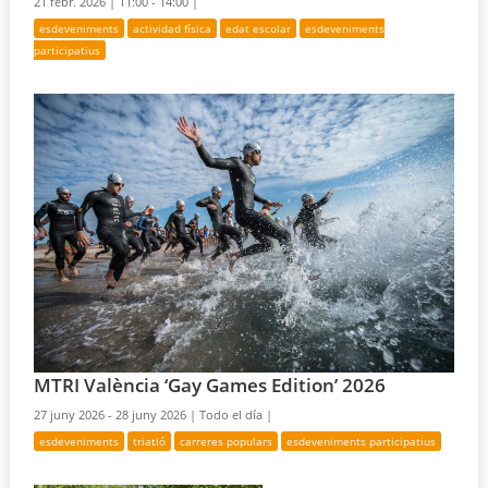
21 febr. 2026 |
11:00 - 14:00 |
esdeveniments
actividad física
edat escolar
esdeveniments
participatius
MTRI València ‘Gay Games Edition’ 2026
27 juny 2026 - 28 juny 2026 |
Todo el día |
esdeveniments
triatló
carreres populars
esdeveniments participatius