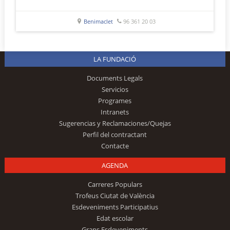
Benimaclet
96 361 20 03
LA FUNDACIÓ
Documents Legals
Servicios
Programes
Intranets
Sugerencias y Reclamaciones/Quejas
Perfil del contractant
Contacte
AGENDA
Carreres Populars
Trofeus Ciutat de València
Esdeveniments Participatius
Edat escolar
Grans Esdeveniments