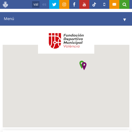
val
es
Menú
▼
La fundació
▼
Agenda
Instal·lacions
▼
Comunicació
▼
València en esport
▼
Portal de Transparència
Reserves
▼