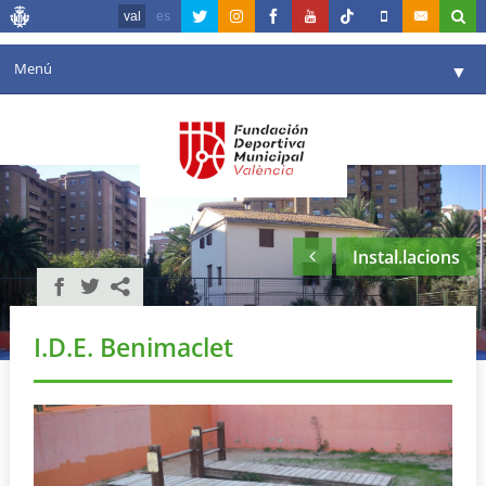
val
es
Menú
▼
La fundació
▼
Agenda
Instal·lacions
▼
Instal.lacions
Comunicació
▼
València en esport
▼
I.D.E. Benimaclet
Portal de Transparència
Reserves
▼