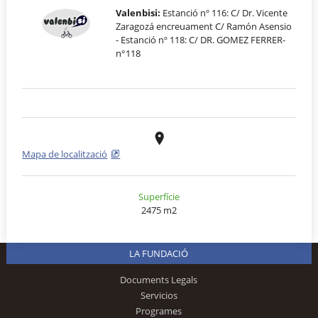
Valenbisi:
Estanció nº 116: C/ Dr. Vicente
Zaragozá encreuament C/ Ramón Asensio
- Estanció nº 118: C/ DR. GOMEZ FERRER-
n°118
Mapa de localització
Superfície
2475 m2
LA FUNDACIÓ
Documents Legals
Servicios
Programes