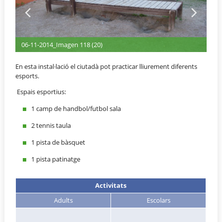
agen 118 (20)
06-11-2014_Imagen 118 (
En esta instal·lació el ciutadà pot practicar lliurement diferents
esports.
Espais esportius:
1 camp de handbol/futbol sala
2 tennis taula
1 pista de bàsquet
1 pista patinatge
Activitats
Adults
Escolars