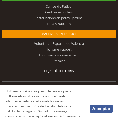
Camps de Futbol
Centres esportius
Instal·lacions en parcs i jardins
Espais Naturals
VALÈNCIA EN ESPORT
Voluntariat Esportiu de València
Turisme i esport
Econòmica i coneixement
Premios
EL JARDÍ DEL TURIA
Utilitzem cookies pròpies i de tercers per a
Segueix-nos
millorar els nostres servicis i mostrar-li
informació relacionada amb les seues
preferències per mitjà de l'anàlisi dels seus
Acceptar
hàbits de navegació. Si contínua navegant,
considerem que accepta el seu ús. Pot canviar la