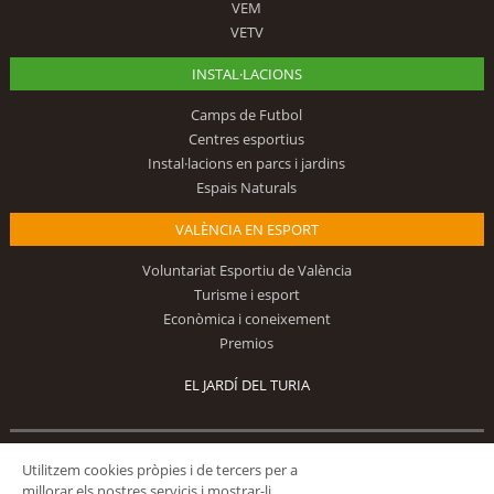
VEM
VETV
INSTAL·LACIONS
Camps de Futbol
Centres esportius
Instal·lacions en parcs i jardins
Espais Naturals
VALÈNCIA EN ESPORT
Voluntariat Esportiu de València
Turisme i esport
Econòmica i coneixement
Premios
EL JARDÍ DEL TURIA
Segueix-nos
Utilitzem cookies pròpies i de tercers per a
millorar els nostres servicis i mostrar-li