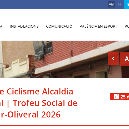
val
es
A
INSTAL·LACIONS
COMUNICACIÓ
VALÈNCIA EN ESPORT
PO
A
e Ciclisme Alcaldia
25 
l | Trofeu Social de
ar-Oliveral 2026