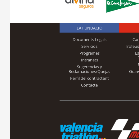
LA FUNDACIÓ
Documents Legals
Car
Servicios
Trofeus
Programes
E
Intranets
Sugerencias y
Reclamaciones/Quejas
Gran
Perfil del contractant
Contacte