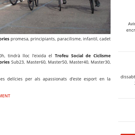
Avi
enc
ories
promesa, principiants, paracilisme, infantil, cadet
h, tindrà lloc l’eixida el
Trofeu Social de Ciclisme
ories
Sub23, Master60, Master50, Master40, Master30,
dissabt
es delícies per als apassionats d’este esport en la
IMENT