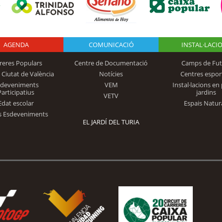
AGENDA
Logo Fundación
COMUNICACIÓ
INSTAL·LACI
reres Populars
Centre de Documentació
Camps de Fut
 Ciutat de València
Notícies
Centres espor
Trinidad Alfonso
sdeveniments
VEM
Instal·lacions en 
Participatius
jardins
VETV
Edat escolar
Espais Natur
s Esdeveniments
EL JARDÍ DEL TURIA