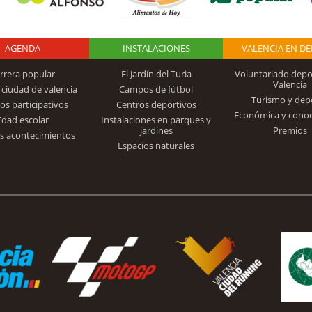
AGENDA
Logo Fundación
INSTALACIONES
VALENCIA EN D
rrera popular
El Jardín del Turia
Voluntariado depo
Valencia
 ciudad de valencia
Campos de fútbol
Turismo y dep
Trinidad Alfonso
os participativos
Centros deportivos
Económica y cono
Edad escolar
Instalaciones en parques y
jardines
Premios
s acontecimientos
Espacios naturales