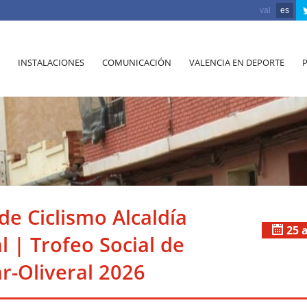
val
es
INSTALACIONES
COMUNICACIÓN
VALENCIA EN DEPORTE
de Ciclismo Alcaldía
25 
l | Trofeo Social de
ar-Oliveral 2026