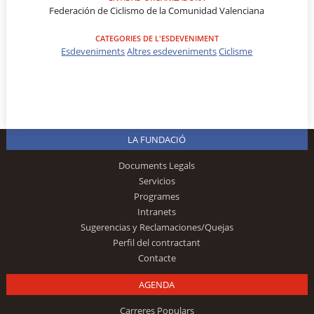
Federación de Ciclismo de la Comunidad Valenciana
CATEGORIES DE L'ESDEVENIMENT
Esdeveniments
Altres esdeveniments
Ciclisme
LA FUNDACIÓ
Documents Legals
Servicios
Programes
Intranets
Sugerencias y Reclamaciones/Quejas
Perfil del contractant
Contacte
AGENDA
Carreres Populars