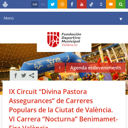
val
es
Menú
▼
La fundació
▼
Agenda
Instal·lacions
▼
Agenda esdeveniments
Comunicació
▼
València en esport
▼
IX Circuit “Divina Pastora
Portal de Transparència
Assegurances” de Carreres
Reserves
Populars de la Ciutat de València.
▼
VI Carrera “Nocturna” Benimamet-
Fira València.