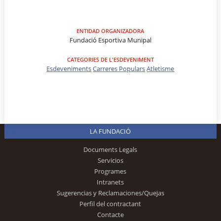
ENTIDAD ORGANIZADORA
Fundació Esportiva Munipal
CATEGORIES DE L'ESDEVENIMENT
Esdeveniments
Carreres Populars
Atletisme
LA FUNDACIÓ
Documents Legals
Servicios
Programes
Intranets
Sugerencias y Reclamaciones/Quejas
Perfil del contractant
Contacte