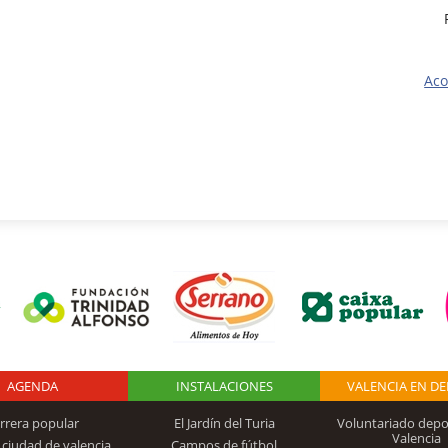
Aco
AGENDA
Logo Fundación
INSTALACIONES
VALENCIA EN D
rrera popular
El Jardín del Turia
Voluntariado depo
Valencia
 ciudad de valencia
Campos de fútbol