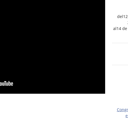
del12
al14 de
Congr
e