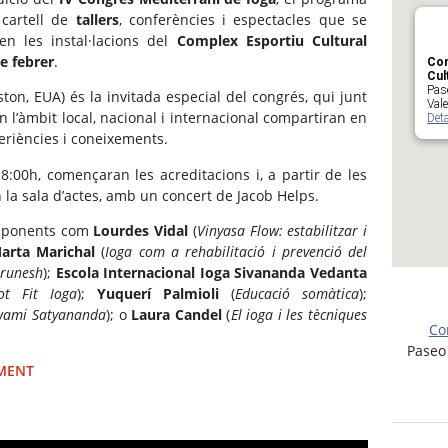
cartell de
tallers
, conferències i espectacles que se
en les instal·lacions del
Complex Esportiu Cultural
de febrer
.
Com
Cul
Pase
ton, EUA) és la invitada especial del congrés, qui junt
Val
 l’àmbit local, nacional i internacional compartiran en
Deta
periències i coneixements.
18:00h, començaran les acreditacions i, a partir de les
n la sala d’actes, amb un concert de Jacob Helps.
 ponents com
Lourdes Vidal
(
Vinyasa Flow: estabilitzar i
arta Marichal
(
Ioga com a rehabilitació i prevenció del
runesh
);
Escola Internacional Ioga Sivananda Vedanta
ot Fit Ioga
);
Yuquerí Palmioli
(
Educació somàtica
);
Swami Satyananda
); o
Laura Candel
(
El ioga i les tècniques
Co
Paseo 
IMENT