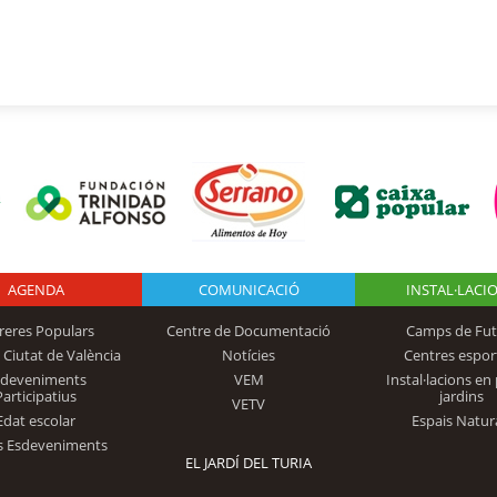
AGENDA
Logo Fundación
COMUNICACIÓ
INSTAL·LACI
reres Populars
Centre de Documentació
Camps de Fut
 Ciutat de València
Notícies
Centres espor
Trinidad Alfonso
sdeveniments
VEM
Instal·lacions en 
Participatius
jardins
VETV
Edat escolar
Espais Natur
s Esdeveniments
EL JARDÍ DEL TURIA