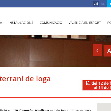
val
es
A
INSTAL·LACIONS
COMUNICACIÓ
VALÈNCIA EN ESPORT
PO
A
terrani de Ioga
del 12 de 
al 14 de 
dició del
IV Congrés Mediterrani de Ioga
, el programa