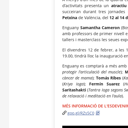
d’activitats presenta un
atractiu
succeiran durant tres jornades 
Petxina
de València, del
12 al 14 
Enguany
Samantha Cameron
(Bos
amb professors de primer nivell en
tallers i masterclass les seues ex
El divendres 12 de febrer, a les 
19.00, tindrà lloc la inauguració e
Enguany es comptarà a més amb
protegir l’articulació del muscle
);
M
càncer de mama
);
Tomás Ribes
(
Ka
(
Kriya Ioga
);
Fermín Suarez
(
H
Saritashakti
(
Tantra Ioga segons 
de relaxació i meditació en l’aula
).
MÉS INFORMACIÓ DE L'ESDEVEN
goo.gl/RZs5C0