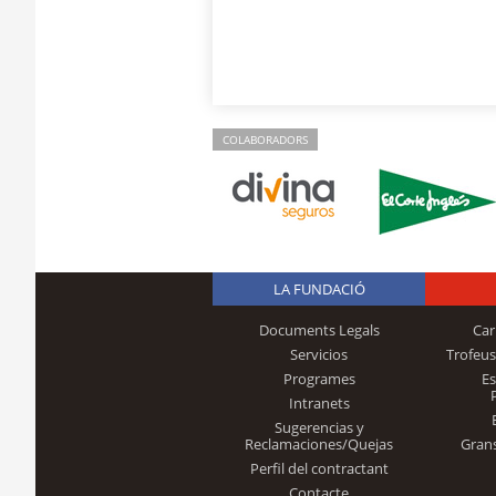
COLABORADORS
LA FUNDACIÓ
Documents Legals
Car
Servicios
Trofeus
Programes
E
Intranets
Sugerencias y
Reclamaciones/Quejas
Gran
Perfil del contractant
Contacte