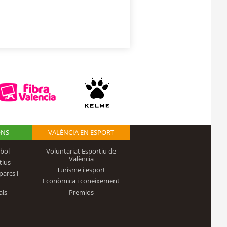
ONS
VALÈNCIA EN ESPORT
bol
Voluntariat Esportiu de
València
tius
Turisme i esport
parcs i
Econòmica i coneixement
als
Premios