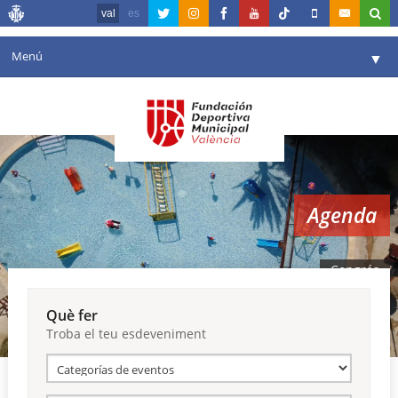
val
es
Menú
▼
La fundació
▼
Agenda
Instal·lacions
▼
Agenda
Comunicació
▼
València en esport
▼
Congrés
Portal de Transparència
Què fer
Troba el teu esdeveniment
Reserves
▼