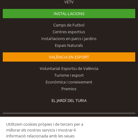
VETV
INSTAL·LACIONS
Camps de Futbol
Centres esportius
Instal·lacions en parcs i jardins
Espais Naturals
VALÈNCIA EN ESPORT
Voluntariat Esportiu de València
Turisme i esport
Econòmica i coneixement
Premios
EL JARDÍ DEL TURIA
Segueix-nos
Utilitzem cookies pròpies i de tercers per a
millorar els nostres servicis i mostrar-li
informació relacionada amb les seues