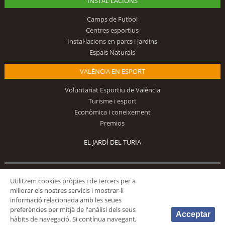
INSTAL·LACIONS
Camps de Futbol
Centres esportius
Instal·lacions en parcs i jardins
Espais Naturals
VALÈNCIA EN ESPORT
Voluntariat Esportiu de València
Turisme i esport
Econòmica i coneixement
Premios
EL JARDÍ DEL TURIA
Utilitzem cookies pròpies i de tercers per a
Segueix-nos
millorar els nostres servicis i mostrar-li
informació relacionada amb les seues
preferències per mitjà de l'anàlisi dels seus
Acceptar
hàbits de navegació. Si contínua navegant,