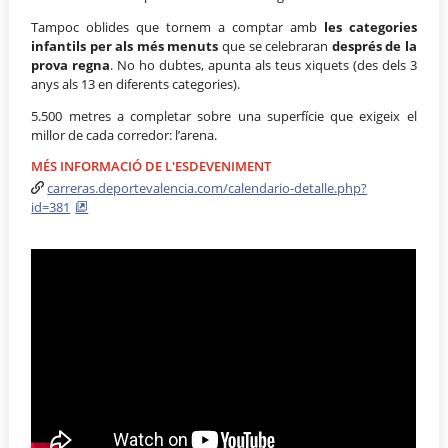
Tampoc oblides que tornem a comptar amb
les categories
infantils per als més menuts
que se celebraran
després de la
prova regna
. No ho dubtes, apunta als teus xiquets (des dels 3
anys als 13 en diferents categories).
5.500 metres a completar sobre una superfície que exigeix el
millor de cada corredor: l’arena.
MÉS INFORMACIÓ DE L'ESDEVENIMENT
carreras.deportevalencia.com/calendario-detalle.php?
id=381