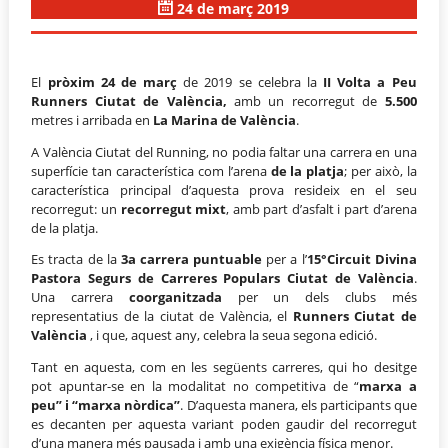
24 de març 2019
El
pròxim 24 de març
de 2019 se celebra la
II Volta a Peu
Runners Ciutat
de València,
amb un recorregut de
5.500
metres i arribada en
La Marina de València
.
A València Ciutat del Running, no podia faltar una carrera en una
superfície tan característica com l’arena
de la platja
; per això, la
característica principal d’aquesta prova resideix en el seu
recorregut: un
recorregut mixt
, amb part d’asfalt i part d’arena
de la platja.
Es tracta de la
3a carrera puntuable
per a l’
15°Circuit Divina
Pastora Segurs de Carreres Populars Ciutat de València
.
Una carrera
coorganitzada
per un dels clubs més
representatius de la ciutat de València, el
Runners Ciutat
de
València
, i que, aquest any, celebra la seua segona edició.
Tant en aquesta, com en les següents carreres, qui ho desitge
pot apuntar-se en la modalitat no competitiva de “
marxa a
peu” i “marxa nòrdica”
. D’aquesta manera, els participants que
es decanten per aquesta variant poden gaudir del recorregut
d’una manera més pausada i amb una exigència física menor.