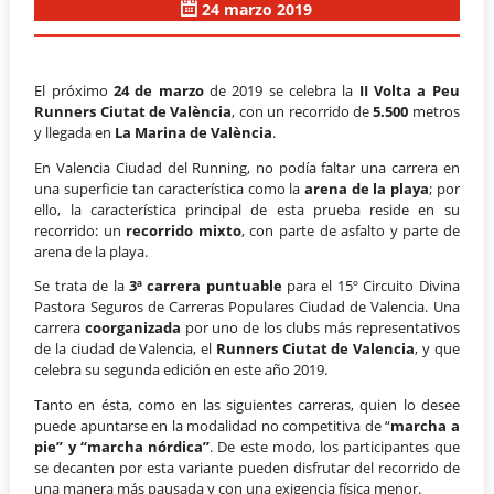
24 marzo 2019
El próximo
24 de marzo
de 2019 se celebra la
II Volta a Peu
Runners Ciutat de València
, con un recorrido de
5.500
metros
y llegada en
La Marina de València
.
En Valencia Ciudad del Running, no podía faltar una carrera en
una superficie tan característica como la
arena de la playa
; por
ello, la característica principal de esta prueba reside en su
recorrido: un
recorrido mixto
, con parte de asfalto y parte de
arena de la playa.
Se trata de la
3ª carrera puntuable
para el 15º Circuito Divina
Pastora Seguros de Carreras Populares Ciudad de Valencia. Una
carrera
coorganizada
por uno de los clubs más representativos
de la ciudad de Valencia, el
Runners Ciutat de Valencia
, y que
celebra su segunda edición en este año 2019.
Tanto en ésta, como en las siguientes carreras, quien lo desee
puede apuntarse en la modalidad no competitiva de “
marcha a
pie” y “marcha nórdica”
. De este modo, los participantes que
se decanten por esta variante pueden disfrutar del recorrido de
una manera más pausada y con una exigencia física menor.