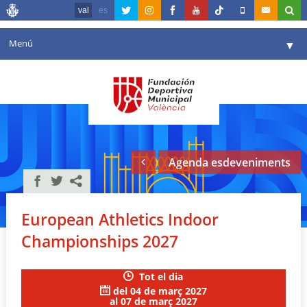
val
es
Menú
▼
La fundació
▼
Agenda
Instal·lacions
▼
Agenda esdeveniments
Comunicació
▼
València en esport
▼
European Athletics Indoor
Portal de Transparència
Championships 2027
Reserves
▼
Tot el dia
del 04 de març 2027
al 07 de març 2027