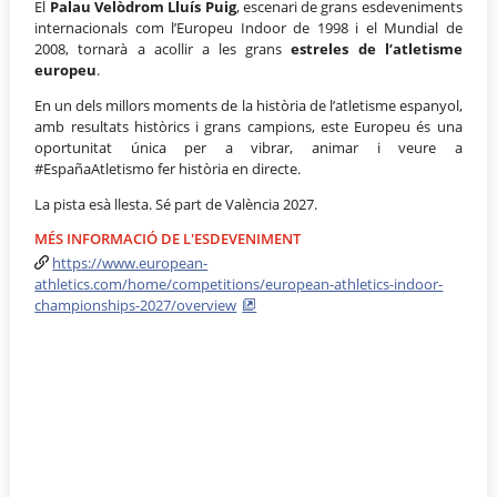
El
Palau Velòdrom Lluís Puig
, escenari de grans esdeveniments
internacionals com l’Europeu Indoor de 1998 i el Mundial de
2008, tornarà a acollir a les grans
estreles de l’atletisme
europeu
.
En un dels millors moments de la història de l’atletisme espanyol,
amb resultats històrics i grans campions, este Europeu és una
oportunitat única per a vibrar, animar i veure a
#EspañaAtletismo fer història en directe.
La pista esà llesta. Sé part de València 2027.
MÉS INFORMACIÓ DE L'ESDEVENIMENT
https://www.european-
athletics.com/home/competitions/european-athletics-indoor-
championships-2027/overview