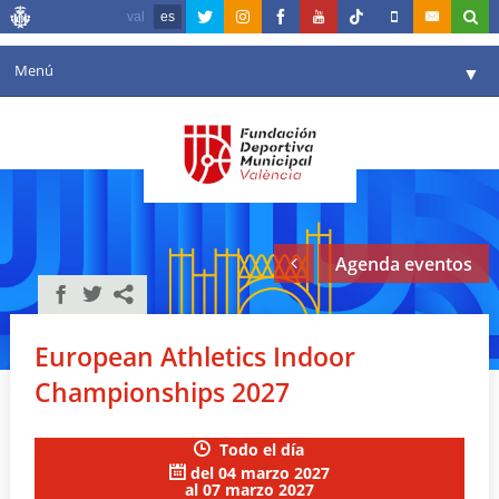
val
es
Menú
▼
Fundación
▼
Agenda
Instalaciones
▼
Agenda eventos
Comunicación
▼
Valencia en deporte
▼
European Athletics Indoor
Portal de Transparencia
Championships 2027
Reservas
▼
Todo el día
del 04 marzo 2027
al 07 marzo 2027