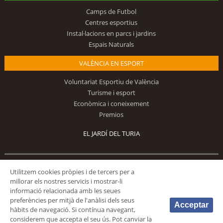
Camps de Futbol
Centres esportius
Instal·lacions en parcs i jardins
Espais Naturals
VALÈNCIA EN ESPORT
Voluntariat Esportiu de València
Turisme i esport
Econòmica i coneixement
Premios
EL JARDÍ DEL TURIA
Utilitzem cookies pròpies i de tercers per a
Segueix-nos
millorar els nostres servicis i mostrar-li
informació relacionada amb les seues
preferències per mitjà de l'anàlisi dels seus
Acceptar
hàbits de navegació. Si contínua navegant,
considerem que accepta el seu ús. Pot canviar la