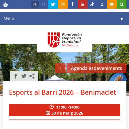
val
es
Menú
▼
La fundació
▼
Agenda
Instal·lacions
▼
Agenda esdeveniments
Comunicació
▼
València en esport
▼
Esports al Barri 2026 – Benimaclet
Portal de Transparència
11:00 -14:00
Reserves
▼
30 de maig 2026