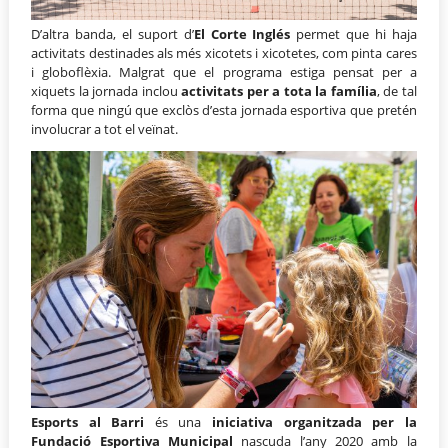
D’altra banda, el suport d’
El Corte Inglés
permet que hi haja
activitats destinades als més xicotets i xicotetes, com pinta cares
i globoflèxia. Malgrat que el programa estiga pensat per a
xiquets la jornada inclou
activitats per a tota la família
, de tal
forma que ningú que exclòs d’esta jornada esportiva que pretén
involucrar a tot el veïnat.
Esports al Barri
és una
iniciativa organitzada per la
Fundació Esportiva Municipal
nascuda l’any 2020 amb la