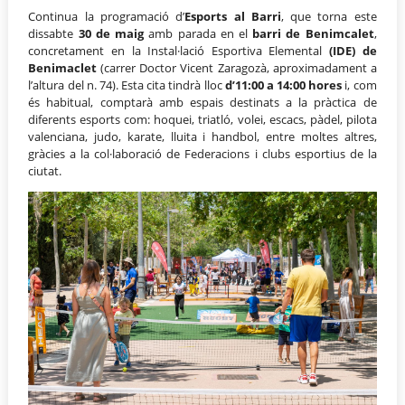
Continua la programació d’
Esports al Barri
, que torna este
dissabte
30 de maig
amb parada en el
barri de Benimcalet
,
concretament en la Instal·lació Esportiva Elemental
(IDE) de
Benimaclet
(carrer Doctor Vicent Zaragozà, aproximadament a
l’altura del n. 74). Esta cita tindrà lloc
d’11:00 a 14:00 hores
i, com
és habitual, comptarà amb espais destinats a la pràctica de
diferents esports com: hoquei, triatló, volei, escacs, pàdel, pilota
valenciana, judo, karate, lluita i handbol, entre moltes altres,
gràcies a la col·laboració de Federacions i clubs esportius de la
ciutat.