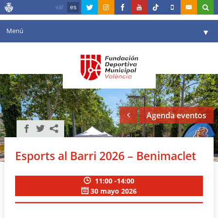
val
es
Menú
▼
Fundación
▼
Agenda
Instalaciones
▼
Agenda eventos
Comunicación
▼
Valencia en deporte
▼
Esports al Barri 2026 – Benimaclet
Portal de Transparencia
11:00 -14:00
Reservas
▼
30 mayo 2026