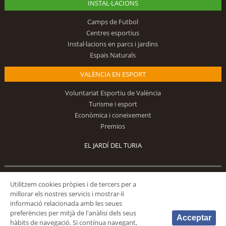
INSTAL·LACIONS
Camps de Futbol
Centres esportius
Instal·lacions en parcs i jardins
Espais Naturals
VALÈNCIA EN ESPORT
Voluntariat Esportiu de València
Turisme i esport
Econòmica i coneixement
Premios
EL JARDÍ DEL TURIA
Utilitzem cookies pròpies i de tercers per a
Segueix-nos
millorar els nostres servicis i mostrar-li
informació relacionada amb les seues
preferències per mitjà de l'anàlisi dels seus
Acceptar
hàbits de navegació. Si contínua navegant,