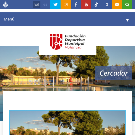
val
es
Menú
▼
La fundació
▼
Agenda
Instal·lacions
▼
Cercador
Comunicació
▼
València en esport
▼
normativa sanitaria
Portal de Transparència
Reserves
▼