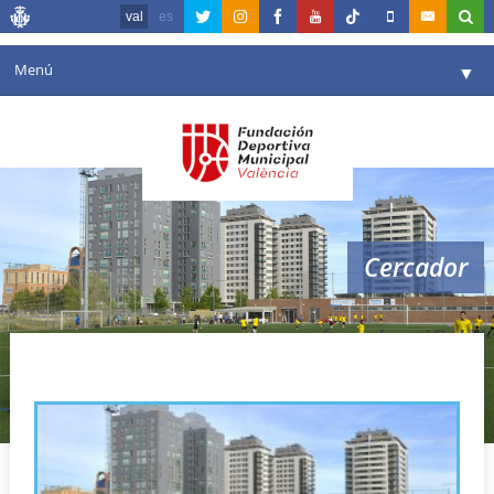
val
es
Menú
▼
La fundació
▼
Agenda
Instal·lacions
▼
Cercador
Comunicació
▼
València en esport
▼
césped artificial
Portal de Transparència
Reserves
▼