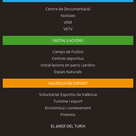
Centre de Documentació
Notícies
VEM
VETV
INSTAL·LACIONS
Camps de Futbol
Centres esportius
Instal·lacions en parcs i jardins
Espais Naturals
VALÈNCIA EN ESPORT
Voluntariat Esportiu de València
Turisme i esport
Econòmica i coneixement
Premios
EL JARDÍ DEL TURIA