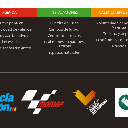
AGENDA
Logo Fundación
INSTALACIONES
VALENCIA EN D
rrera popular
El Jardín del Turia
Voluntariado depo
Valencia
 ciudad de valencia
Campos de fútbol
Turismo y dep
Trinidad Alfonso
os participativos
Centros deportivos
Económica y cono
Edad escolar
Instalaciones en parques y
jardines
Premios
s acontecimientos
Espacios naturales