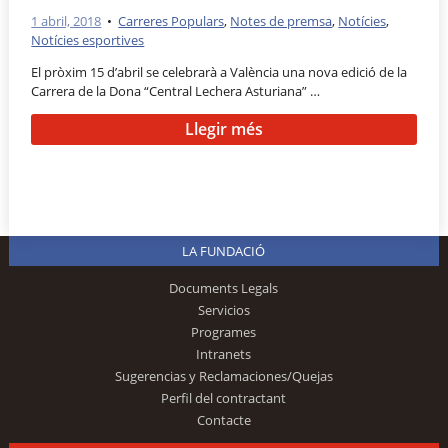
1 abril, 2018
•
Carreres Populars
,
Notes de premsa
,
Notícies
,
Notícies esportives
El pròxim 15 d’abril se celebrarà a València una nova edició de la
Carrera de la Dona “Central Lechera Asturiana” …
Llegir més
LA FUNDACIÓ
Documents Legals
Servicios
Programes
Intranets
Sugerencias y Reclamaciones/Quejas
Perfil del contractant
Contacte