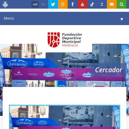
val
es
Menú
▼
La fundació
▼
Agenda
Instal·lacions
▼
Cercador
Comunicació
▼
València en esport
▼
carrera de la mujer valencia
Portal de Transparència
Reserves
▼