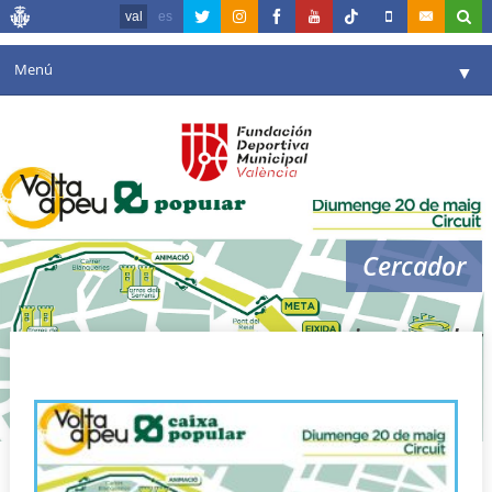
val
es
Menú
▼
La fundació
▼
Agenda
Instal·lacions
▼
Cercador
Comunicació
▼
València en esport
▼
caixa popular
Portal de Transparència
Reserves
▼