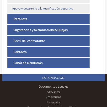
Apoyo y desarrollo a la tecnificación deportiva
Intranets
Sugerencias y Reclamaciones/Quejas
Perfil del contratante
Contacto
Canal de Denuncias
LA FUNDACIÓN
Documentos Legales
Servicios
Programas
Intranets