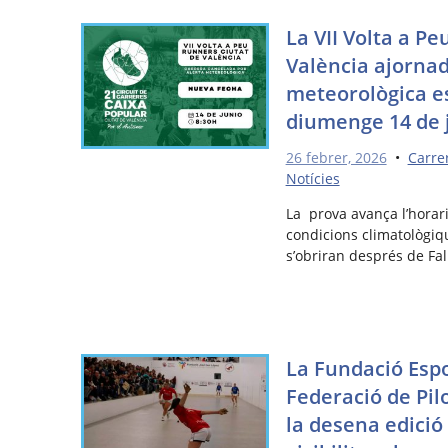
La VII Volta a P
València ajornad
meteorològica es
diumenge 14 de 
26 febrer, 2026
•
Carre
Notícies
La prova avança l’horari 
condicions climatològiq
s’obriran després de Fal
La Fundació Espo
Federació de Pil
la desena edició