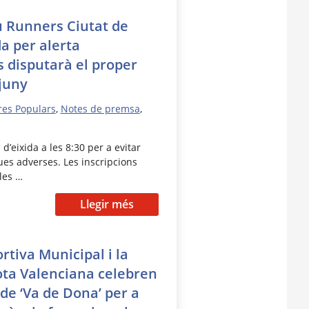
eu Runners Ciutat de
a per alerta
 disputarà el proper
juny
res Populars
,
Notes de premsa
,
d’eixida a les 8:30 per a evitar
ues adverses. Les inscripcions
les …
Llegir més
rtiva Municipal i la
ota Valenciana celebren
 de ‘Va de Dona’ per a