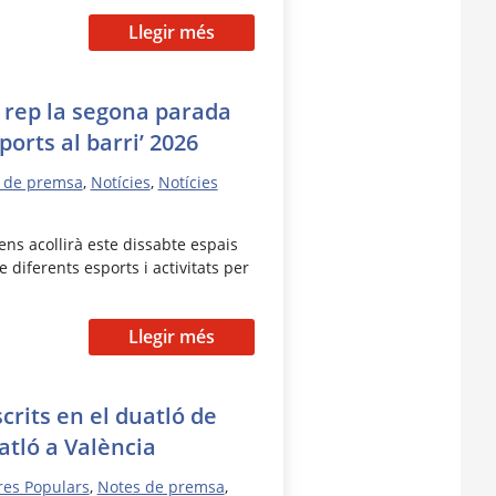
Llegir més
 rep la segona parada
orts al barri’ 2026
 de premsa
,
Notícies
,
Notícies
ens acollirà este dissabte espais
e diferents esports i activitats per
Llegir més
scrits en el duatló de
atló a València
res Populars
,
Notes de premsa
,