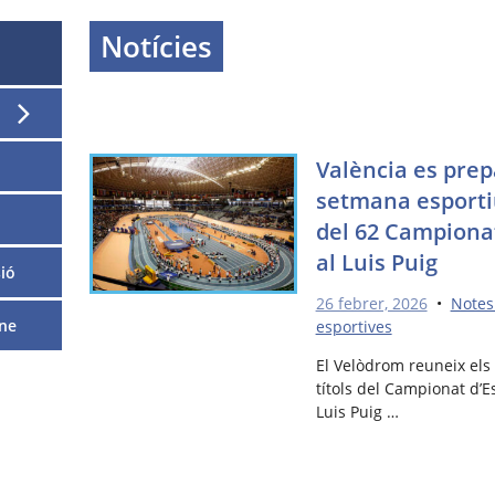
Notícies
València es prep
setmana esportiu
del 62 Campiona
al Luis Puig
ió
26 febrer, 2026
•
Notes
ne
esportives
El Velòdrom reuneix els 
títols del Campionat d’
Luis Puig …