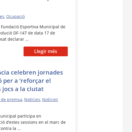
ies
,
Ocupació
 Fundació Esportiva Municipal de
solució DF-147 de data 17 de
osat declarar …
Llegir més
cia celebren jornades
ó per a ‘reforçar el
s jocs a la ciutat
 de premsa
,
Notícies
,
Notícies
unicipal participa en
ació d’estes sessions en el marc de
ontra la …