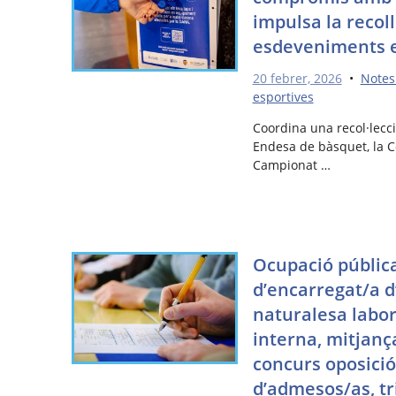
impulsa la recoll
esdeveniments e
20 febrer, 2026
•
Notes
esportives
Coordina una recol·lecc
Endesa de bàsquet, la Co
Campionat …
Ocupació pública
d’encarregat/a d’
naturalesa labor
interna, mitjanç
concurs oposició.
d’admesos/as, tr