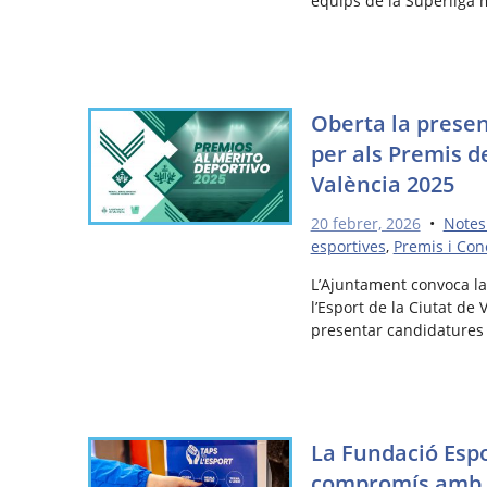
equips de la Superliga m
Oberta la prese
per als Premis de
València 2025
20 febrer, 2026
•
Notes
esportives
,
Premis i Con
L’Ajuntament convoca la
l’Esport de la Ciutat de 
presentar candidatures
La Fundació Espo
compromís amb la