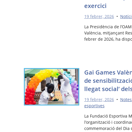
exercici
19 febrer, 2026
•
Notíc
La Presidència de l’OAM
València, mitjançant Re
febrer de 2026, ha disp
Gai Games Valèn
de sensibilitzaci
llegat social’ del
19 febrer, 2026
•
Notes
esportives
La Fundació Esportiva M
l’organització i coordin
commemoració del Dia c