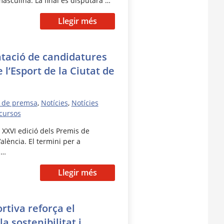
asculina. La final es disputarà …
Llegir més
ntació de candidatures
 l’Esport de la Ciutat de
 de premsa
,
Notícies
,
Notícies
cursos
 XXVI edició dels Premis de
València. El termini per a
 …
Llegir més
rtiva reforça el
 sostenibilitat i