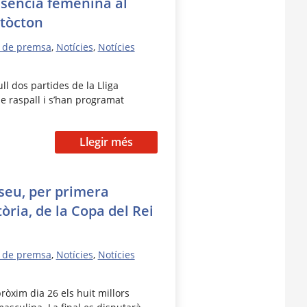
resència femenina al
utòcton
 de premsa
,
Notícies
,
Notícies
ll dos partides de la Lliga
e raspall i s’han programat
…
Llegir més
 seu, per primera
òria, de la Copa del Rei
 de premsa
,
Notícies
,
Notícies
pròxim dia 26 els huit millors