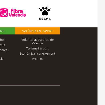
ONS
VALÈNCIA EN ESPORT
bol
Voluntariat Esportiu de
València
tius
Turisme i esport
parcs i
Econòmica i coneixement
als
Premios