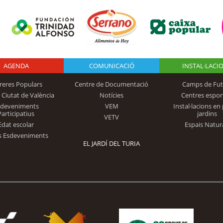
AGENDA
Logo Fundación
COMUNICACIÓ
INSTAL·LACI
reres Populars
Centre de Documentació
Camps de Fut
 Ciutat de València
Notícies
Centres espor
Trinidad Alfonso
sdeveniments
VEM
Instal·lacions en 
Participatius
jardins
VETV
Edat escolar
Espais Natur
s Esdeveniments
EL JARDÍ DEL TURIA