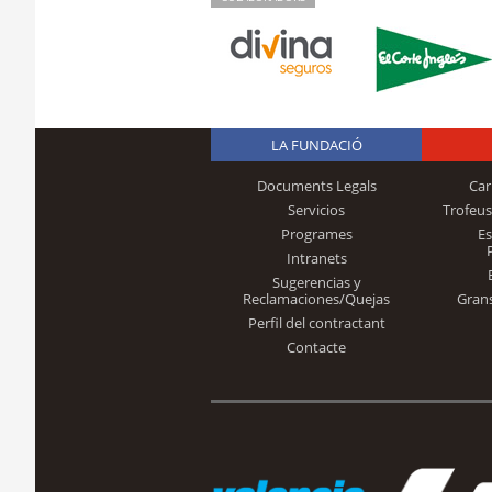
LA FUNDACIÓ
Documents Legals
Car
Servicios
Trofeus
Programes
E
Intranets
Sugerencias y
Reclamaciones/Quejas
Gran
Perfil del contractant
Contacte