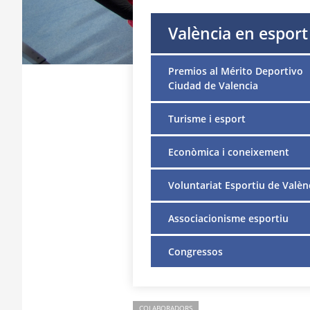
València en esport
Premios al Mérito Deportivo
Ciudad de Valencia
Turisme i esport
Econòmica i coneixement
Voluntariat Esportiu de Valèn
Associacionisme esportiu
Congressos
COLABORADORS